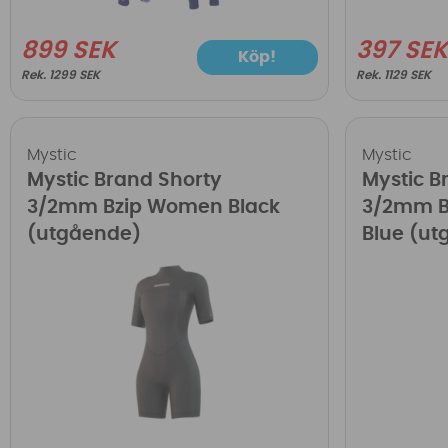
899 SEK
397 SE
Köp!
1299 SEK
1129 SEK
Mystic
Mystic
Mystic Brand Shorty
Mystic B
3/2mm Bzip Women Black
3/2mm B
(utgående)
Blue (ut