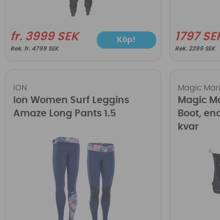
fr. 3999 SEK
1797 SE
Köp!
fr. 4799 SEK
2299 SEK
ION
Magic Mar
Ion Women Surf Leggins
Magic Ma
Amaze Long Pants 1.5
Boot, en
kvar