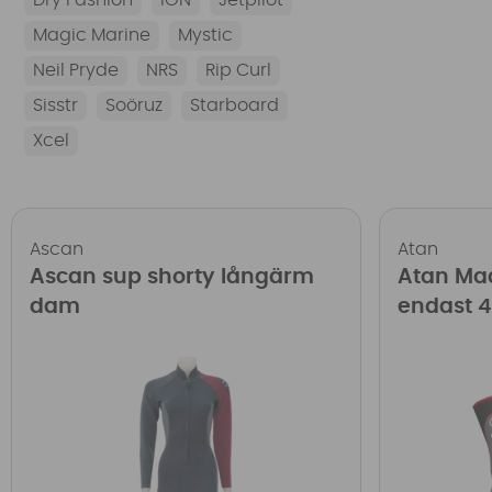
Magic Marine
Mystic
Neil Pryde
NRS
Rip Curl
Sisstr
Soöruz
Starboard
Xcel
Ascan
Atan
Ascan sup shorty långärm
Atan Ma
dam
endast 4