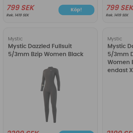
799 SEK
799 SE
Köp!
1419 SEK
1419 SEK
Mystic
Mystic
Mystic Dazzled Fullsuit
Mystic Da
5/3mm Bzip Women Black
5/3mm D
Women B
endast X