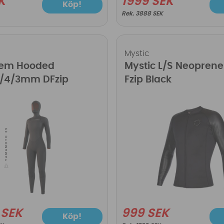
K
1999 SEK
Köp!
3888 SEK
Mystic
Gem Hooded
Mystic L/S Neoprene
 6/4/3mm DFzip
Fzip Black
 SEK
999 SEK
Köp!