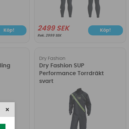
2499 SEK
Köp!
Köp!
2999 SEK
Dry Fashion
ling
Dry Fashion SUP
Performance Torrdräkt
svart