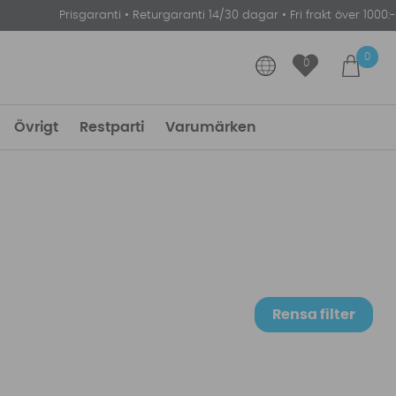
Prisgaranti
•
Returgaranti 14/30 dagar
•
Fri frakt över 1000:-
0
0
Övrigt
Restparti
Varumärken
Rensa filter