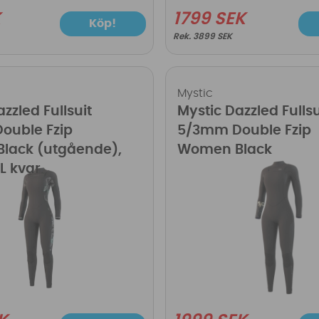
K
1799 SEK
Köp!
3899 SEK
Mystic
zzled Fullsuit
Mystic Dazzled Fullsu
ouble Fzip
5/3mm Double Fzip
lack (utgående),
Women Black
L kvar