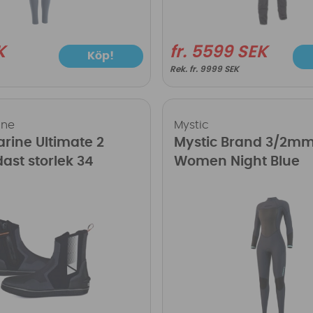
K
fr. 5599 SEK
Köp!
fr. 9999 SEK
ine
Mystic
rine Ultimate 2
Mystic Brand 3/2mm
dast storlek 34
Women Night Blue