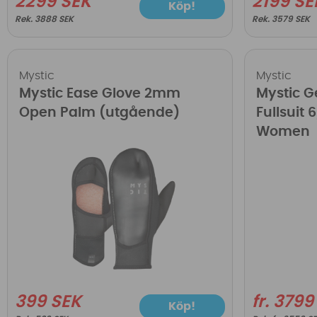
2299 SEK
2199 SE
Köp!
3888 SEK
3579 SEK
Mystic
Mystic
Mystic Ease Glove 2mm
Mystic 
Open Palm (utgående)
Fullsuit
Women
399 SEK
fr. 3799
Köp!