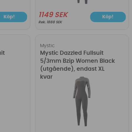
1149 SEK
Köp!
Köp!
1888 SEK
Mystic
it
Mystic Dazzled Fullsuit
5/3mm Bzip Women Black
(utgående), endast XL
kvar