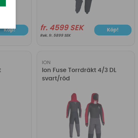
fr. 4599 SEK
Köp!
Köp!
fr. 5899 SEK
ION
t
Ion Fuse Torrdräkt 4/3 DL
svart/röd