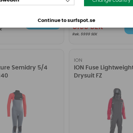
Sweden
Change country
Continue to surfspot.se
 SEK
Köp!
5199 SEK
EK
5999 SEK
ION
ure Semidry 5/4
ION Fuse Lightweigh
 140
Drysuit FZ