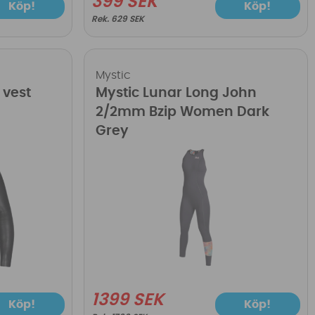
399 SEK
Köp!
Köp!
629 SEK
Mystic
 vest
Mystic Lunar Long John
2/2mm Bzip Women Dark
Grey
1399 SEK
Köp!
Köp!