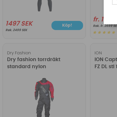
fr. 1999
1497 SEK
Köp!
fr. 2699 S
2499 SEK
Dry Fashion
ION
Dry fashion torrdräkt
ION Capt
standard nylon
FZ DL stl