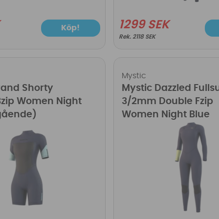
K
1299 SEK
Köp!
2118 SEK
Mystic
rand Shorty
Mystic Dazzled Fullsu
zip Women Night
3/2mm Double Fzip
gående)
Women Night Blue