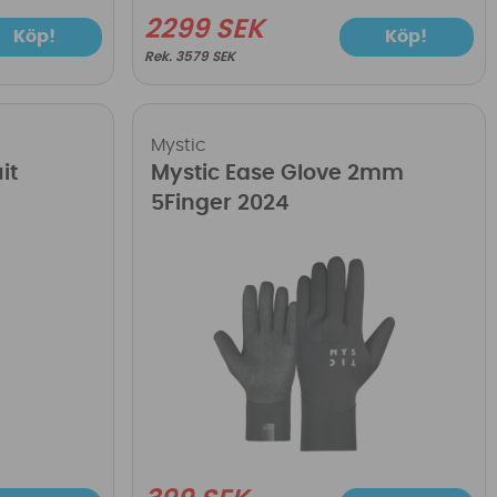
2299 SEK
Köp!
Köp!
3579 SEK
Mystic
it
Mystic Ease Glove 2mm
5Finger 2024