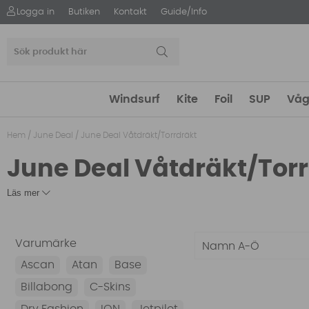
Logga in
Butiken
Kontakt
Guide/Info
Windsurf
Kite
Foil
SUP
Våg
Hem
/
June Deal
/
June Deal Våtdräkt/Torrdräkt
June Deal Våtdräkt/Tor
Läs mer
Varumärke
Namn A-Ö
Ascan
Atan
Base
Billabong
C-Skins
Dry Fashion
ION
Jetpilot