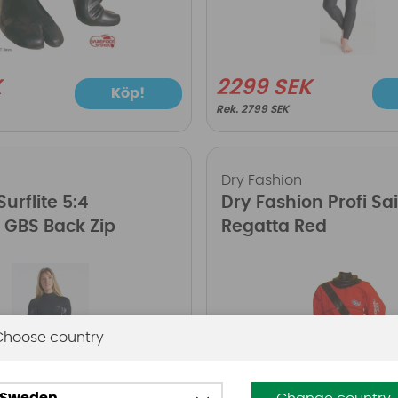
K
2299 SEK
Köp!
2799 SEK
Dry Fashion
urflite 5:4
Dry Fashion Profi Sai
GBS Back Zip
Regatta Red
Choose country