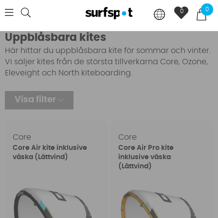
0
0
Uppblåsbara kites
Här hittar du uppblåsbara kite för sommar och vinter.
Vi säljer kites från de största tillverkarna Core, Ozone,
Eleveight och North kiteboarding.
Visa filter
Core
Core
Core Air kite inklusive
Core Air Pro kite
väska (Lättvind)
inklusive väska
(Lättvind)