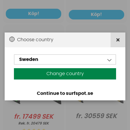
Köp!
Köp!
Ozone
Ozone
Choose country
Ozone Edge VT Kite only
Ozone EDGE VT Ultra-X
with Technical Bag
Kite only with Technical
Bag
Sweden
Change country
Continue to surfspot.se
fr. 30559 SEK
fr. 17499 SEK
fr. 20479 SEK