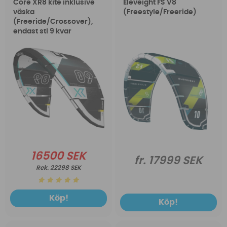
Core XR8 kite inklusive
Eleveight FS V8
väska
(Freestyle/Freeride)
(Freeride/Crossover),
endast stl 9 kvar
16500 SEK
fr. 17999 SEK
22298 SEK
Köp!
Köp!