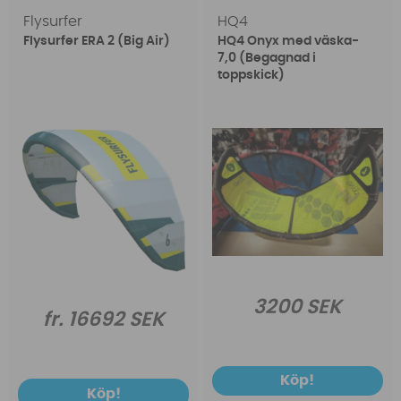
Flysurfer
HQ4
Flysurfer ERA 2 (Big Air)
HQ4 Onyx med väska-
7,0 (Begagnad i
toppskick)
3200 SEK
fr. 16692 SEK
Köp!
Köp!