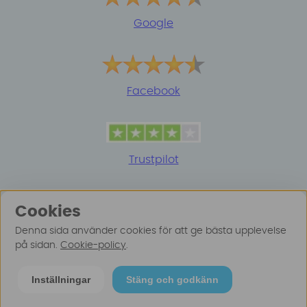
Google
Facebook
Trustpilot
Cookies
Denna sida använder cookies för att ge bästa upplevelse
på sidan.
Cookie-policy
.
© 2025 Surfspot. Vi använder oss av cookies -
Läs
Inställningar
Stäng och godkänn
mer här
.