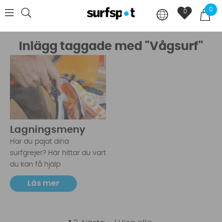
0
0
Inlägg taggade med "Vågsurf"
Lagningsmeny
Har du pajat dina
surfgrejer? Här hittar du vart
du kan få hjälp
Läs mer