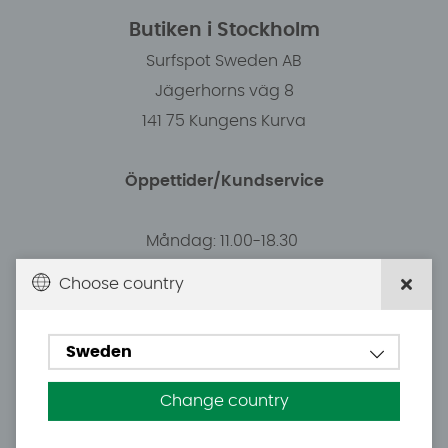
Butiken i Stockholm
Surfspot Sweden AB
Jägerhorns väg 8
141 75 Kungens Kurva
Öppettider/Kundservice
Måndag: 11.00-18.30
Tisdag: 11.00-18.30
Choose country
Onsdag: 11.00-18.30
Torsdag: 11.00-18.30
Sweden
Fredag: 11.00-16:00 (19:e juni stängt)
Lördag: 10.00-15.00 (20 juni stängt)
Change country
Söndag: Stängt