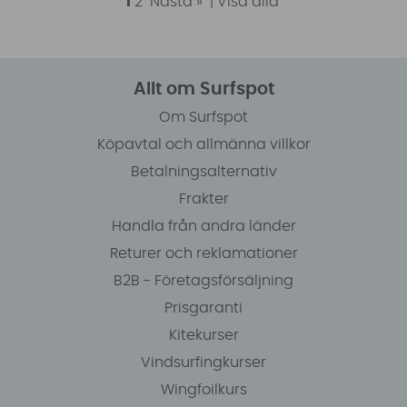
1
2
Nästa »
|
Visa alla
Allt om Surfspot
Om Surfspot
Köpavtal och allmänna villkor
Betalningsalternativ
Frakter
Handla från andra länder
Returer och reklamationer
B2B - Företagsförsäljning
Prisgaranti
Kitekurser
Vindsurfingkurser
Wingfoilkurs