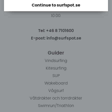
Continue to surfspot.se
Du kan hämta ordrar efter överenskommelse från
10.00.
Tel: +46 8 7101600
E-post: info@surfspot.se
Guider
Vindsurfing
Kitesurfing
SUP
Wakeboard
Vågsurf
Våtdräkter och torrdräkter
Swimrun/Triathlon