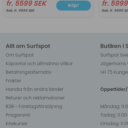
fr. 5599 SEK
fr. 599
Köp!
fr. 9999 SEK
fr. 9999 S
Allt om Surfspot
Butiken i
Om Surfspot
Surfspot Sw
Köpavtal och allmänna villkor
Jägerhorns 
Betalningsalternativ
141 75 Kung
Frakter
Handla från andra länder
Öppettider
Returer och reklamationer
B2B - Företagsförsäljning
Måndag: 11.
Prisgaranti
Tisdag: 11.0
Kitekurser
Onsdag: 11.0