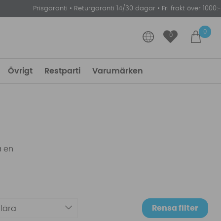
Prisgaranti
•
Returgaranti 14/30 dagar
•
Fri frakt över 1000:-
0
0
Övrigt
Restparti
Varumärken
å en
Rensa filter
lära