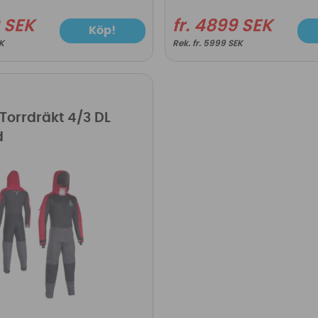
9 SEK
fr. 4899 SEK
Köp!
EK
fr. 5999 SEK
 Torrdräkt 4/3 DL
d