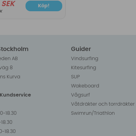
9 SEK
Köp!
EK
 Stockholm
Guider
eden AB
Vindsurfing
väg 8
Kitesurfing
ens Kurva
SUP
Wakeboard
/Kundservice
Vågsurf
Våtdräkter och torrdräkter
00-18.30
Swimrun/Triathlon
0-18.30
0-18.30