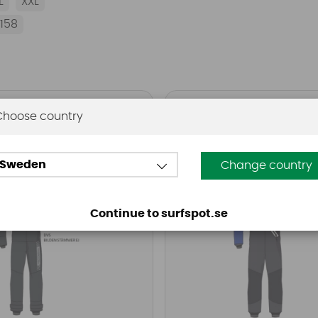
L
XXL
158
Choose country
n
Dry Fashion
ion Kite
Dry Fashion Profi Sai
ance Black/White
Regatta Blue/Grey
Sweden
Change country
Continue to surfspot.se