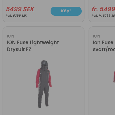
5499 SEK
fr. 549
Köp!
6299 SEK
fr. 6299 S
ION
ION
ION Fuse Lightweight
Ion Fuse
Drysuit FZ
svart/rö