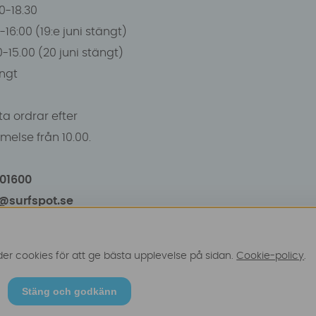
00-18.30
-16:00 (19:e juni stängt)
0-15.00 (20 juni stängt)
ngt
a ordrar efter
else från 10.00.
101600
o@surfspot.se
r cookies för att ge bästa upplevelse på sidan.
Cookie-policy
.
Stäng och godkänn
© 2025 Surfspot. Vi använder oss av cookies -
Läs mer hä