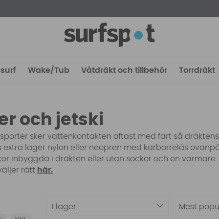
surf
Wake/Tub
Våtdräkt och tillbehör
Torrdräkt
er och jetski
a sporter sker vattenkontakten oftast med fart så dräktens
s extra lager nylon eller neopren med karborrelås ovanp
kor inbyggda i dräkten eller utan sockor och en varmare
äljer rätt
här.
I lager
Mest popu