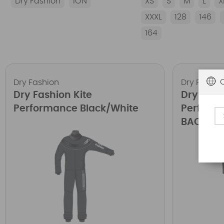
Dry Fashion
ION
XS
S
M
L
X
XXXL
128
146
164
Dry Fashion
Dry Fashio
Dry Fashion Kite
Dry Fash
Performance Black/White
Perform
BACKZIP