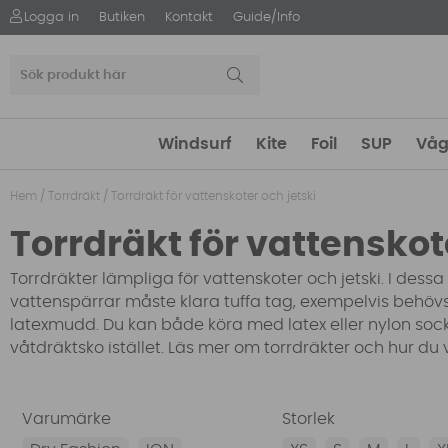
Logga in
Butiken
Kontakt
Guide/Info
Windsurf
Kite
Foil
SUP
Våg
Hem
/
Torrdräkt
/
Torrdräkt för vattenskoter och jetski
Torrdräkt för vattenskot
Torrdräkter lämpliga för vattenskoter och jetski. I dess
vattenspärrar måste klara tuffa tag, exempelvis behöv
latexmudd. Du kan både köra med latex eller nylon soc
våtdräktsko istället. Läs mer om torrdräkter och hur du v
Varumärke
Storlek