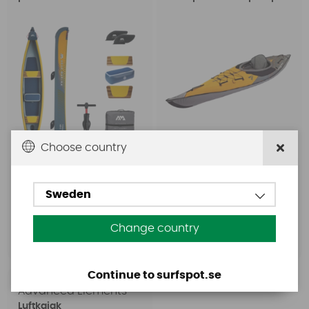
Choose country
10499 SEK
11999 SEK
9900 SEK
Sweden
11999 SEK
Köp!
Change country
Köp!
Continue to surfspot.se
Advanced Elements
Luftkajak