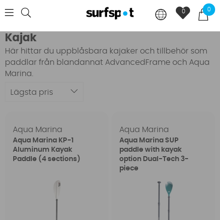
0
0
Kajak
Här hittar du uppblåsbara kajaker och tillbehör som
paddlar från blandannat AdvancedFrame och Aqua
Marina.
Lägsta pris
Aqua Marina
Aqua Marina
Aqua Marina KP-1
Aqua Marina SUP
Aluminum Kayak
paddle with kayak
Paddle (4 sections)
option Dual-Tech 3-
piece