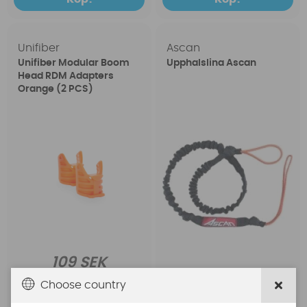
Unifiber
Ascan
Unifiber Modular Boom
Upphalslina Ascan
Head RDM Adapters
Orange (2 PCS)
109 SEK
119 SEK
Choose country
149 SEK