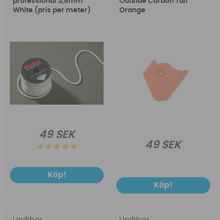
professional 3,8mm
Outside Carbon Tail
White (pris per meter)
Orange
49 SEK
49 SEK
Köp!
Köp!