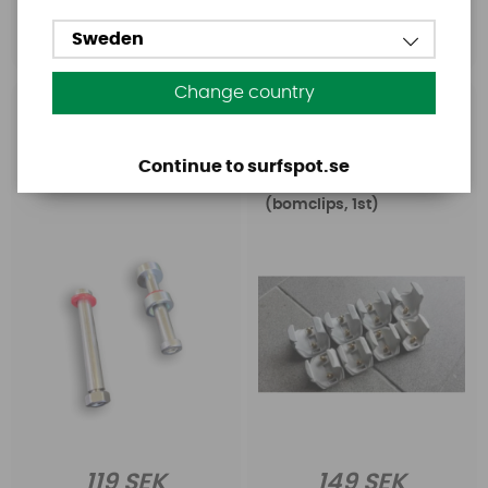
Köp!
Sweden
Köp!
Change country
Severne
AL360
Severne Hinge Lever
Al360 WC07SL white
Bolt Set
clip pullpin
Continue to surfspot.se
slalom/race
(bomclips, 1st)
119 SEK
149 SEK