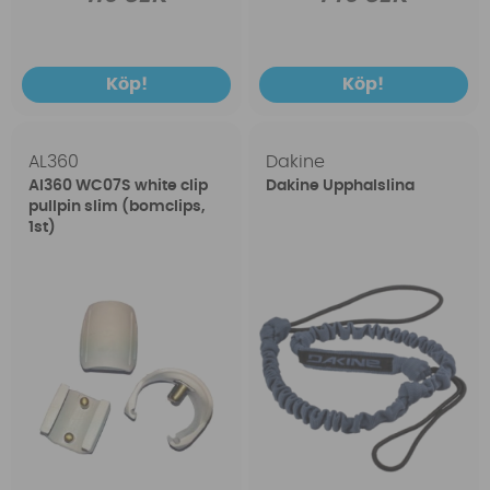
Köp!
Köp!
AL360
Dakine
Al360 WC07S white clip
Dakine Upphalslina
pullpin slim (bomclips,
1st)