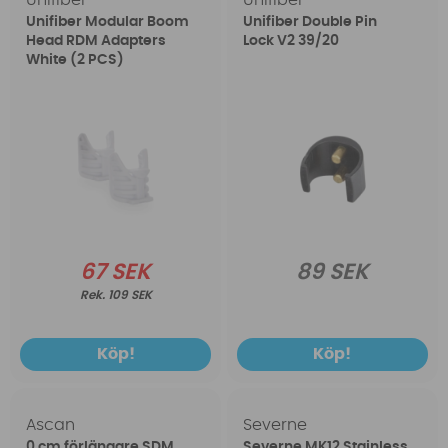
Unifiber
Unifiber
Unifiber Modular Boom
Unifiber Double Pin
Head RDM Adapters
Lock V2 39/20
White (2 PCS)
67 SEK
89 SEK
109 SEK
Köp!
Köp!
Ascan
Severne
0 cm förlängare SDM
Severne MK12 Stainless