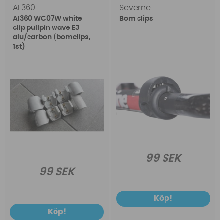
AL360
Severne
Al360 WC07W white
Bom clips
clip pullpin wave E3
alu/carbon (bomclips,
1st)
99 SEK
99 SEK
Köp!
Köp!