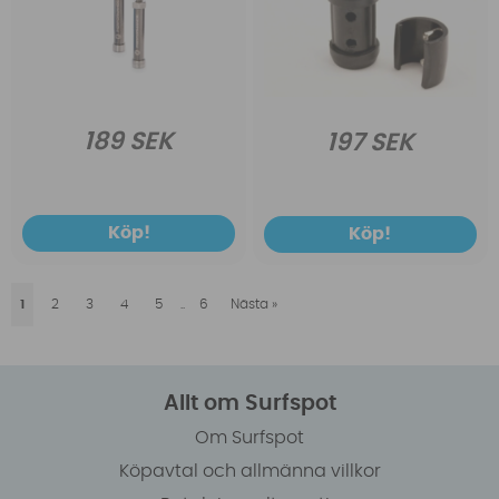
189 SEK
197 SEK
Köp!
Köp!
1
2
3
4
5
..
6
Nästa
»
Allt om Surfspot
Om Surfspot
Köpavtal och allmänna villkor