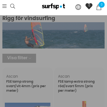
0
0
Rigg för vindsurfing
Visa filter
Ascan
Ascan
FSE tamp strong
FSE tamp extra strong
svart/vit 4mm (pris per
röd/svart 5mm (pris
meter)
per meter)