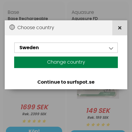
Base
Aquasure
Base Rechargeable
Aquasure FD
SUP Pump
Choose country
Sweden
Change country
Continue to surfspot.se
1699 SEK
149 SEK
2399 SEK
199 SEK
Köp!