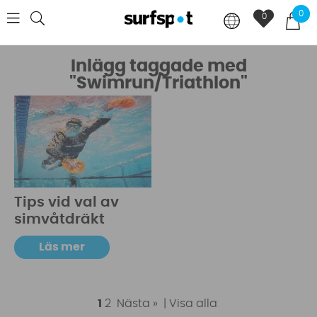
0
0
Inlägg taggade med
"Swimrun/Triathlon"
Tips vid val av
simvåtdräkt
Läs mer
1
2
Nästa »
|
Visa alla