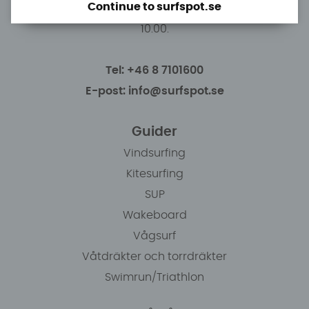
Continue to surfspot.se
Du kan hämta ordrar efter överenskommelse från
10.00.
Tel: +46 8 7101600
E-post: info@surfspot.se
Guider
Vindsurfing
Kitesurfing
SUP
Wakeboard
Vågsurf
Våtdräkter och torrdräkter
Swimrun/Triathlon