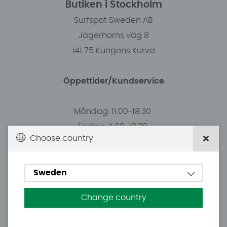
Butiken i Stockholm
Surfspot Sweden AB
Jägerhorns väg 8
141 75 Kungens Kurva
Öppettider/Kundservice
Måndag: 11.00-18.30
Tisdag: 11.00-18.30
Choose country
Onsdag: 11.00-18.30
Torsdag: 11.00-18.30
Fredag: 11.00-16:00 (19:e juni stängt)
Sweden
Lördag: 10.00-15.00 (20 juni stängt)
Change country
Söndag: Stängt