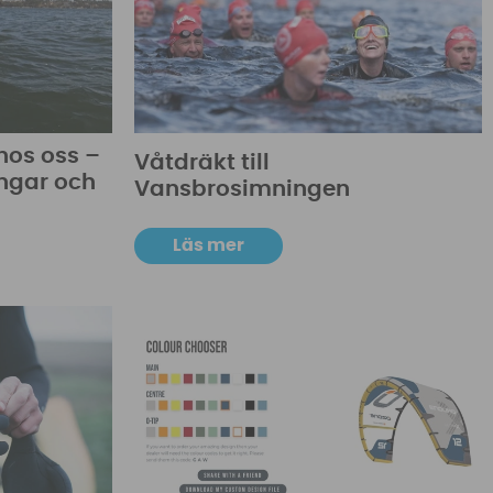
hos oss –
Våtdräkt till
ingar och
Vansbrosimningen
Läs mer