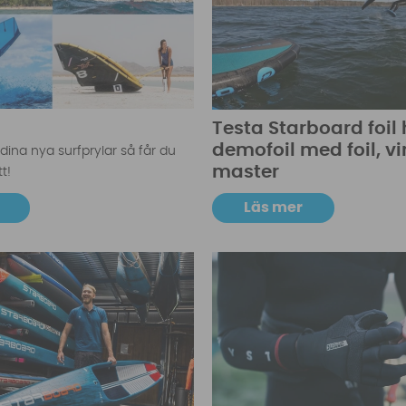
Testa Starboard foil 
demofoil med foil, v
ina nya surfprylar så får du
master
t!
Läs mer