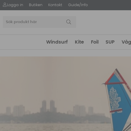
Logga in
Butiken
Kontakt
Guide/Info
Windsurf
Kite
Foil
SUP
Våg