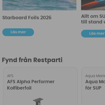
Allt om S
Starboard Foils 2026
till stan
Läs mer
Läs mer
Fynd från Restparti
AFS
Aqua Mari
AFS Alpha Performer
Aqua Ma
Kolfiberfoil
för SUP