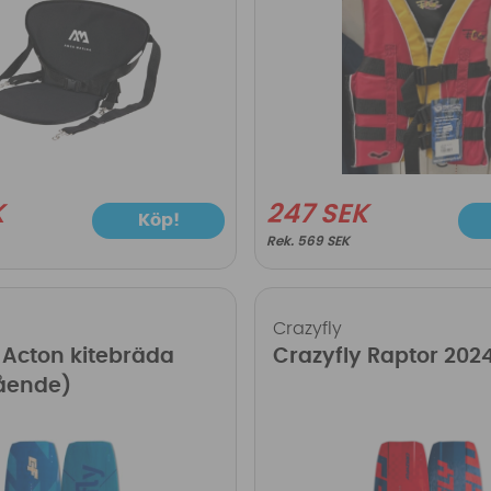
K
247 SEK
Köp!
569 SEK
Crazyfly
 Acton kitebräda
Crazyfly Raptor 202
gående)