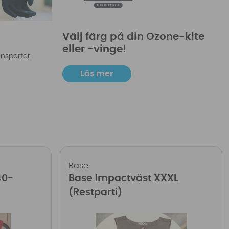
Välj färg på din Ozone-kite
eller -vinge!
ensporter.
Läs mer
Base
40-
Base Impactväst XXXL
(Restparti)