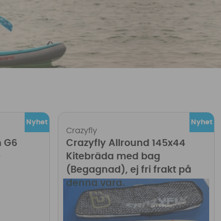
Crazyfly
m G6
Crazyfly Allround 145x44
)
Kitebräda med bag
(Begagnad), ej fri frakt på
denna vara.