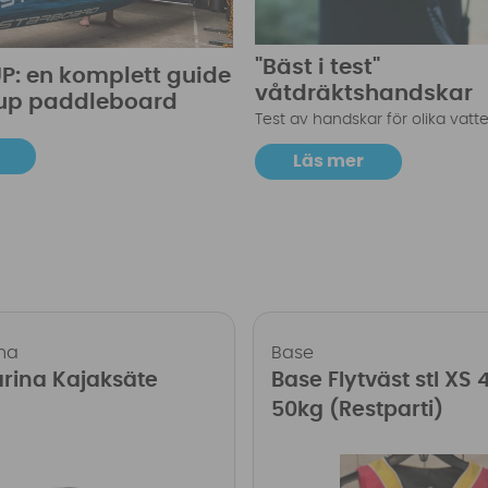
"Bäst i test"
UP: en komplett guide
våtdräktshandskar
d up paddleboard
Test av handskar för olika vatt
Läs mer
na
Base
rina Kajaksäte
Base Flytväst stl XS 
50kg (Restparti)