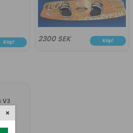
2300 SEK
Köp!
Köp!
4 V3