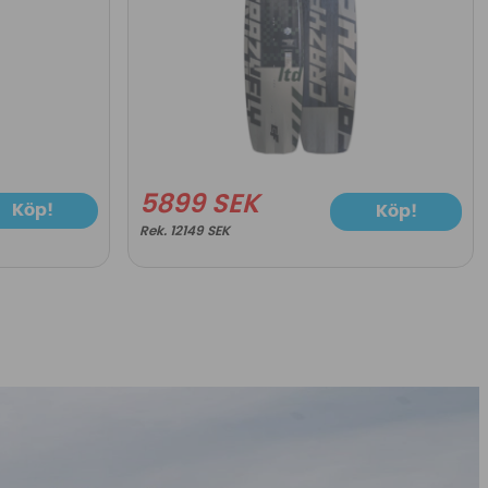
5899 SEK
Köp!
Köp!
12149 SEK