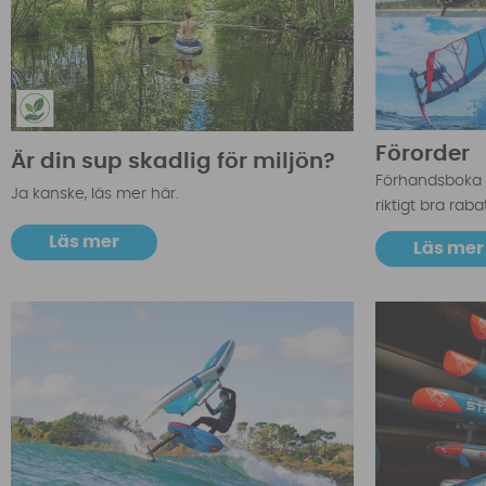
Förorder
Är din sup skadlig för miljön?
Förhandsboka d
Ja kanske, läs mer här.
riktigt bra rabat
Läs mer
Läs mer