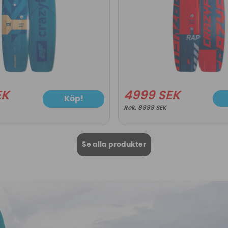
EK
4999 SEK
Köp!
8999 SEK
Se alla produkter