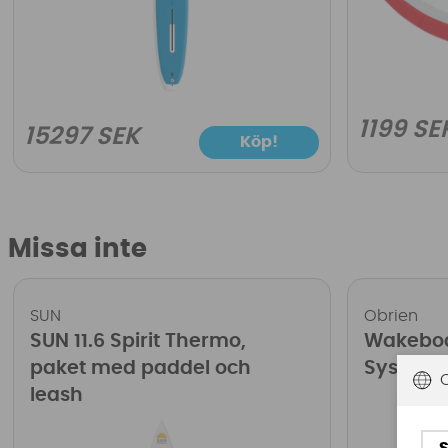
1199 SE
15297 SEK
Köp!
Missa inte
SUN
Obrien
SUN 11.6 Spirit Thermo,
Wakeboa
paket med paddel och
System 
leash