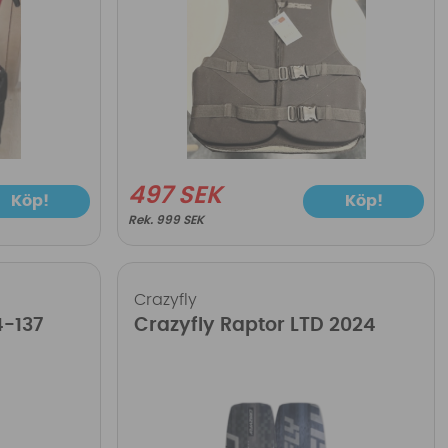
497 SEK
Köp!
Köp!
999 SEK
Crazyfly
4-137
Crazyfly Raptor LTD 2024