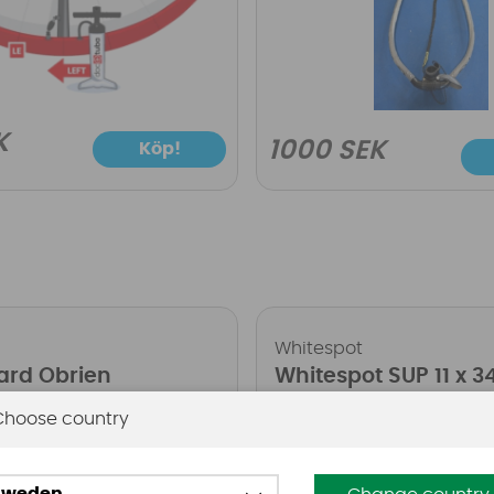
K
1000 SEK
Köp!
Whitespot
rd Obrien
Whitespot SUP 11 x 3
med bindning
(uppblåsbar)
Choose country