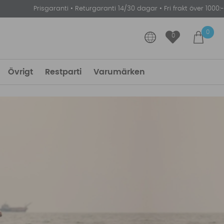
Prisgaranti
•
Returgaranti 14/30 dagar
•
Fri frakt över 1000:-
0
0
Övrigt
Restparti
Varumärken