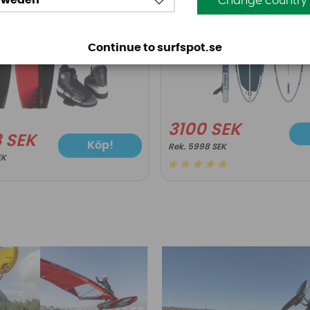
Sweden
Change country
Continue to surfspot.se
3100 SEK
8 SEK
Köp!
5998 SEK
EK