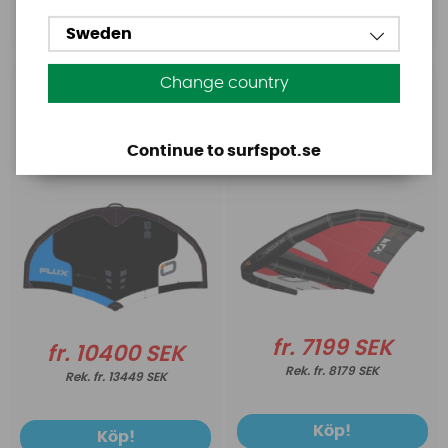
Köp!
Köp!
Sweden
Change country
Ozone
Ozone
Ozone FLUX V2 Wing
Ozone FLY V1 Wing with
with bag and waist
bag and waist leash
Continue to surfspot.se
leash
fr. 7199 SEK
fr. 10400 SEK
fr. 8179 SEK
fr. 13449 SEK
Köp!
Köp!