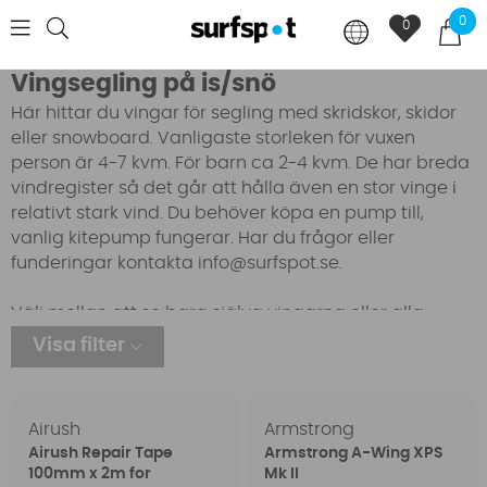
0
0
Vingsegling på is/snö
Här hittar du vingar för segling med skridskor, skidor
eller snowboard. Vanligaste storleken för vuxen
person är 4-7 kvm. För barn ca 2-4 kvm. De har breda
vindregister så det går att hålla även en stor vinge i
relativt stark vind. Du behöver köpa en pump till,
vanlig kitepump fungerar. Har du frågor eller
funderingar kontakta
info@surfspot.se
.
Välj mellan att se bara själva vingarna eller alla
tillbehör i filtret nedan.
Visa filter
Airush
Armstrong
Airush Repair Tape
Armstrong A-Wing XPS
100mm x 2m for
Mk II