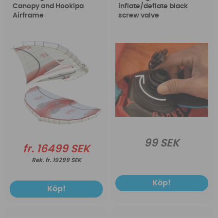
Canopy and Hookipa
inflate/deflate black
Airframe
screw valve
99 SEK
fr. 16499 SEK
fr. 19299 SEK
Köp!
Köp!