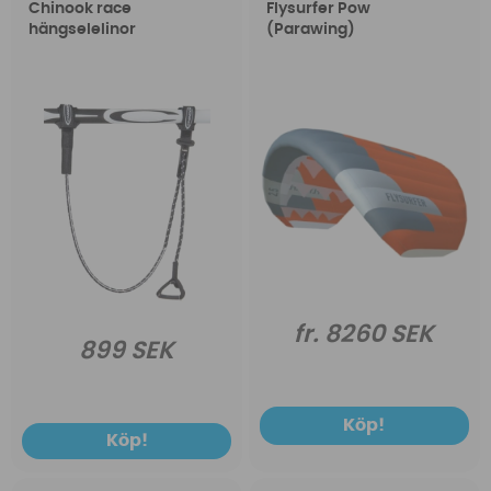
Chinook race
Flysurfer Pow
hängselelinor
(Parawing)
fr. 8260 SEK
899 SEK
Köp!
Köp!