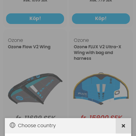
1099 SEK
779 SEK
Köp!
Köp!
Ozone
Ozone
Ozone Flow V2 Wing
Ozone FLUX V2 Ultra-X
Wing with bag and
harness
fr. 15900 SEK
fr. 11699 SEK
Choose country
fr. 22759 SEK