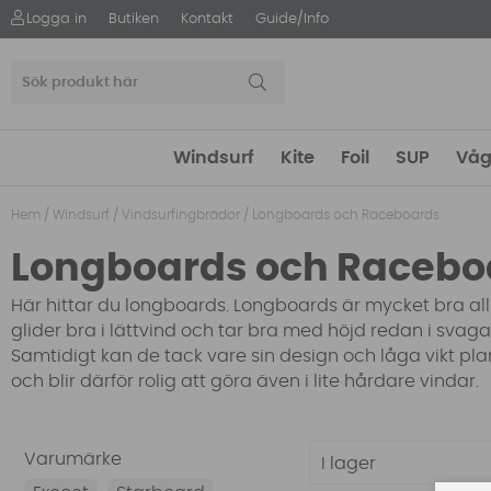
Logga in
Butiken
Kontakt
Guide/Info
Windsurf
Kite
Foil
SUP
Våg
Hem
/
Windsurf
/
Vindsurfingbrädor
/
Longboards och Raceboards
Longboards och Racebo
Här hittar du longboards. Longboards är mycket bra all
glider bra i lättvind och tar bra med höjd redan i svag
Samtidigt kan de tack vare sin design och låga vikt p
och blir därför rolig att göra även i lite hårdare vindar.
Varumärke
I lager