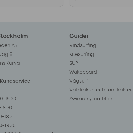
 Stockholm
Guider
eden AB
Vindsurfing
väg 8
Kitesurfing
ens Kurva
SUP
Wakeboard
/Kundservice
Vågsurf
Våtdräkter och torrdräkter
00-18.30
Swimrun/Triathlon
0-18.30
0-18.30
00-18.30