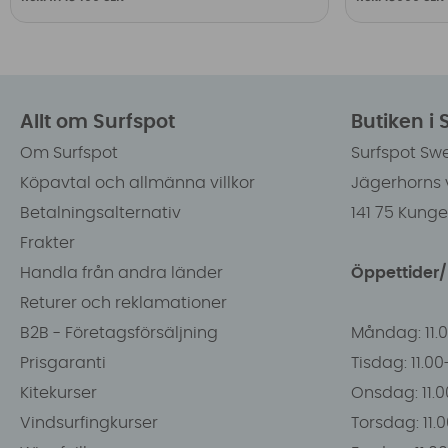
Allt om Surfspot
Butiken i
Om Surfspot
Surfspot Sw
Köpavtal och allmänna villkor
Jägerhorns 
Betalningsalternativ
141 75 Kung
Frakter
Handla från andra länder
Öppettider
Returer och reklamationer
B2B - Företagsförsäljning
Måndag: 11.
Prisgaranti
Tisdag: 11.0
Kitekurser
Onsdag: 11.0
Vindsurfingkurser
Torsdag: 11.