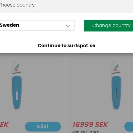
Choose country
Sweden
Change country
Starboard
d Windsurfer LT
Starboard Windsurfe
ck)
(One design)
Continue to surfspot.se
SEK
16999 SEK
Köp!
20799 SEK