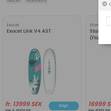
Exocet
Starboard
Exocet
Starboard
Exocet Link V4 AST
Starboar
(Flat De
fr. 13999 SEK
16999 
Köp!
fr. 18499 SEK
18999 SEK