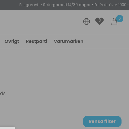
Prisgaranti
•
Returgaranti 14/30 dagar
•
Fri frakt över 1000:-
0
0
Övrigt
Restparti
Varumärken
rds
Rensa filter