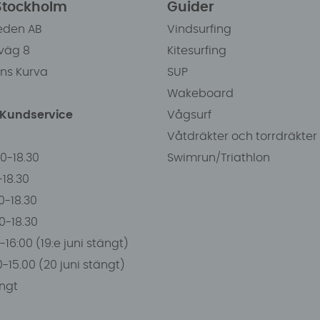
 Stockholm
Guider
eden AB
Vindsurfing
väg 8
Kitesurfing
ens Kurva
SUP
Wakeboard
/Kundservice
Vågsurf
Våtdräkter och torrdräkter
00-18.30
Swimrun/Triathlon
0-18.30
0-18.30
00-18.30
-16:00 (19:e juni stängt)
0-15.00 (20 juni stängt)
ngt