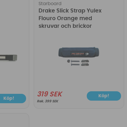
Starboard
Drake Slick Strap Yulex
Flouro Orange med
skruvar och brickor
319 SEK
Köp!
Köp!
399 SEK