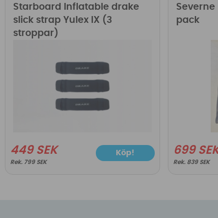
Starboard Inflatable drake
Severne 
slick strap Yulex IX (3
pack
stroppar)
449 SEK
699 SE
Köp!
799 SEK
839 SEK