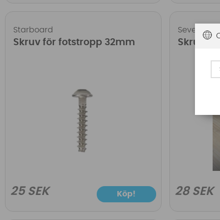
Starboard
Severne
Skruv för fotstropp 32mm
Skruv fö
25 SEK
28 SEK
Köp!