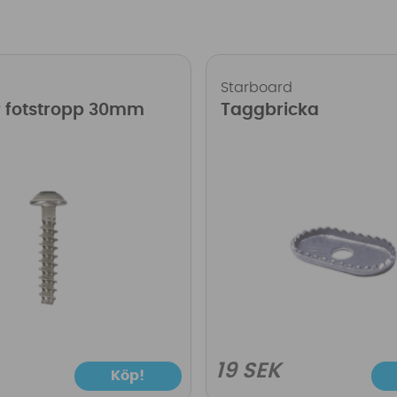
Starboard
r fotstropp 30mm
Taggbricka
19 SEK
Köp!