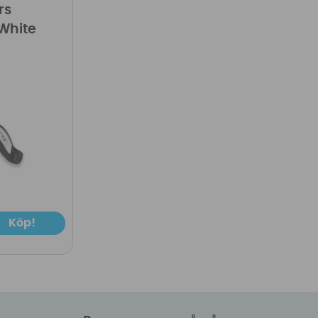
rs
White
Köp!