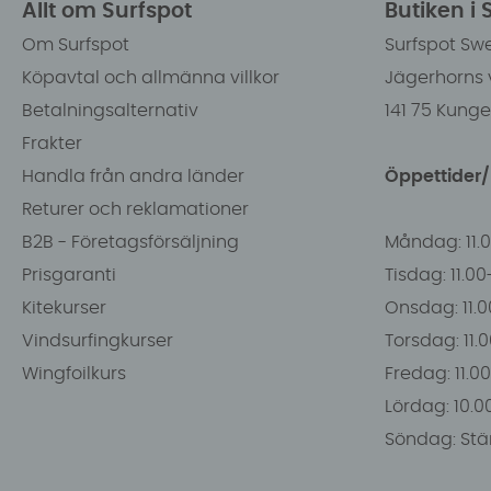
Allt om Surfspot
Butiken i
Om Surfspot
Surfspot Sw
Köpavtal och allmänna villkor
Jägerhorns 
Betalningsalternativ
141 75 Kung
Frakter
Handla från andra länder
Öppettider
Returer och reklamationer
B2B - Företagsförsäljning
Måndag: 11.
Prisgaranti
Tisdag: 11.0
Kitekurser
Onsdag: 11.0
Vindsurfingkurser
Torsdag: 11.
Wingfoilkurs
Fredag: 11.00
Lördag: 10.0
Söndag: Stä