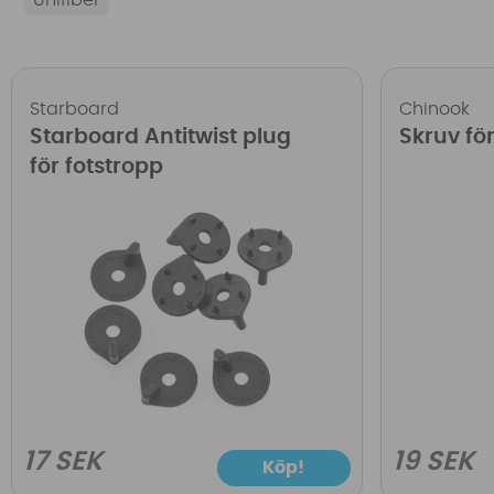
Starboard
Chinook
Starboard Antitwist plug
Skruv fö
för fotstropp
17 SEK
19 SEK
Köp!