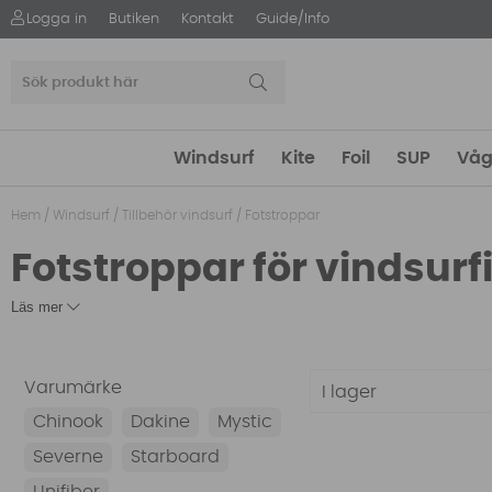
Logga in
Butiken
Kontakt
Guide/Info
Windsurf
Kite
Foil
SUP
Våg
Hem
/
Windsurf
/
Tillbehör vindsurf
/
Fotstroppar
Fotstroppar för vindsurf
Läs mer
Varumärke
I lager
Chinook
Dakine
Mystic
Severne
Starboard
Unifiber