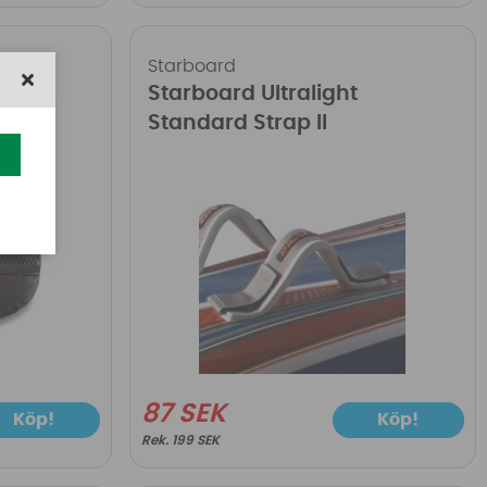
Starboard
over
Starboard Ultralight
Standard Strap II
87 SEK
Köp!
Köp!
199 SEK