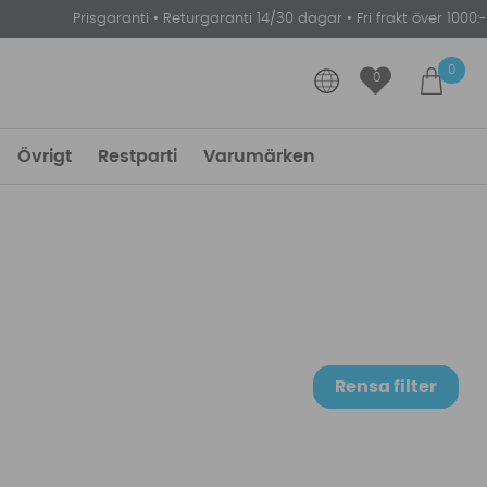
Prisgaranti
•
Returgaranti 14/30 dagar
•
Fri frakt över 1000:-
0
0
Övrigt
Restparti
Varumärken
Rensa filter