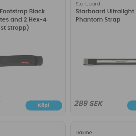
Starboard
Footstrap Black
Starboard Ultralight
lates and 2 Hex-4
Phantom Strap
1st stropp)
K
289 SEK
Köp!
Dakine