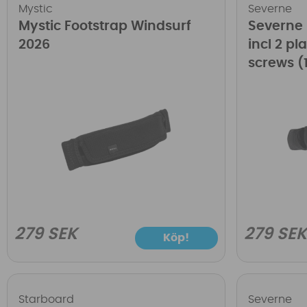
Mystic
Severne
Mystic Footstrap Windsurf
Severne 
2026
incl 2 p
screws (
279 SEK
279 SE
Köp!
Starboard
Severne