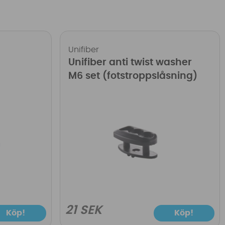
Unifiber
Unifiber anti twist washer
M6 set (fotstroppslåsning)
21 SEK
Köp!
Köp!