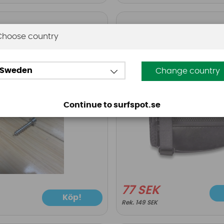
Dakine
Choose country
r fotstropp Hex-4
Dakine Cobra Size C
Black
Sweden
Change country
Continue to surfspot.se
77 SEK
Köp!
149 SEK