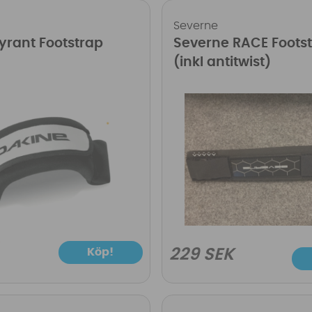
Severne
yrant Footstrap
Severne RACE Foots
(inkl antitwist)
Köp!
229 SEK