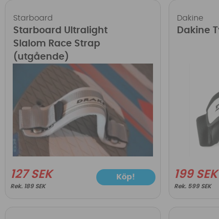
Starboard
Dakine
Starboard Ultralight
Dakine T
Slalom Race Strap
(utgående)
127 SEK
199 SEK
Köp!
189 SEK
599 SEK