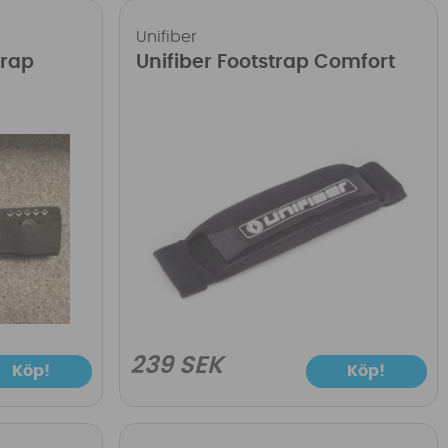
Unifiber
trap
Unifiber Footstrap Comfort
239 SEK
Köp!
Köp!