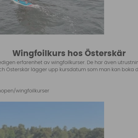
Wingfoilkurs hos Österskär
gen erfarenhet av wingfoilkurser. De har även utrustning
 och Österskär lägger upp kursdatum som man kan boka di
hopen/wingfoilkurser