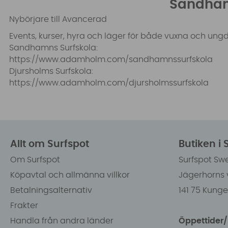
Sandham
Nybörjare till Avancerad
Events, kurser, hyra och läger för både vuxna och ung
Sandhamns Surfskola:
https://www.adamholm.com/
sandhamnssurfskola
Djursholms Surfskola:
https://www.adamholm.com/
djursholmssurfskola
Allt om Surfspot
Butiken i
Om Surfspot
Surfspot Sw
Köpavtal och allmänna villkor
Jägerhorns 
Betalningsalternativ
141 75 Kung
Frakter
Handla från andra länder
Öppettider