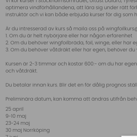
Vi kör kurser i Stockholmsområdet, oftast Dalarö, Tyre
optimera vindförhållandena, att lära sig under rätt fö
instruktör och vi kan både erbjuda kurser för dig som 
Är du intresserad av kurs så maila oss på
wingfoilkurs
1. Om du är helt nybörjare eller har någon erfarenhet
2. Om du behöver wingfoilbräda, foil, winge, eller har e
3. Om du behöver våtdräkt eller har egen, behöver du 
Kursen är 2-3 timmar och kostar 600:- om du har egen 
och våtdräkt.
Du betalar innan kurs. Blir det en för dålig prognos ställ
Preliminära datum, kan komma att ändras utifrån be
25 april
9-10 maj
23-24 maj
30 maj Norrköping