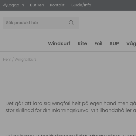
Logga in
Butiken
Kontakt
Guide/Info
Windsurf
Kite
Foil
SUP
Våg
Hem
/
Wingfoilkurs
Det går att lära sig wingfoil helt på egen hand men g
stor skillnad för din inlärningskurva. Vi tillhandahåller