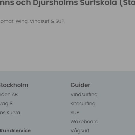
ns och Djursholms Surfskola (St
domar. Wing, Vindsurf & SUP.
 Stockholm
Guider
eden AB
Vindsurfing
väg 8
Kitesurfing
ens Kurva
SUP
Wakeboard
/Kundservice
Vågsurf