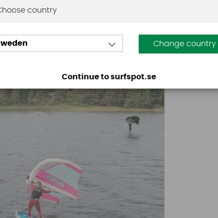
Choose country
Sweden
Change country
Continue to surfspot.se