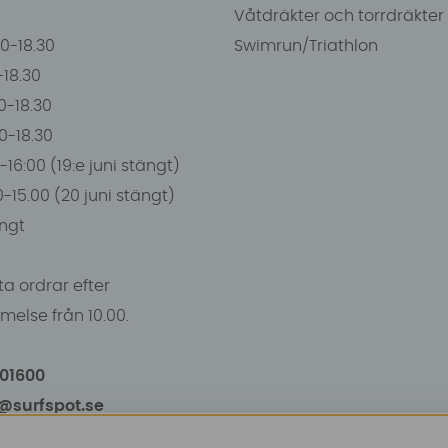
Våtdräkter och torrdräkter
00-18.30
Swimrun/Triathlon
0-18.30
0-18.30
00-18.30
-16:00 (19:e juni stängt)
0-15.00 (20 juni stängt)
ngt
a ordrar efter
else från 10.00.
101600
o@surfspot.se