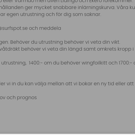
sö eller Värmdö men även Lidingö och Ekerö förekommer. Vi
rhållanden ger mycket snabbare inlärningskurva. Våra kur
har egen utrustning och för dig som saknar.
@surfspot.se
och meddela
gen. Behöver du utrustning behöver vi veta din vikt.
våtdräkt behöver vi veta din längd samt omkrets kropp i 
utrustning, 1400:- om du behöver wingfoilkitt och 1700:- 
er vi in du kan välja mellan att vi bokar en ny tid eller at
hov och prognos