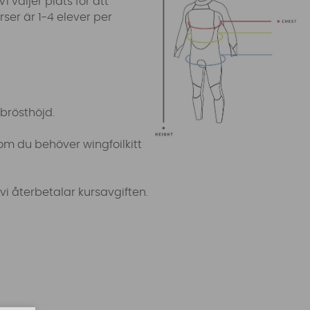
 väljer plats för att
ser är 1-4 elever per
brösthöjd.
om du behöver wingfoilkitt
t vi återbetalar kursavgiften.