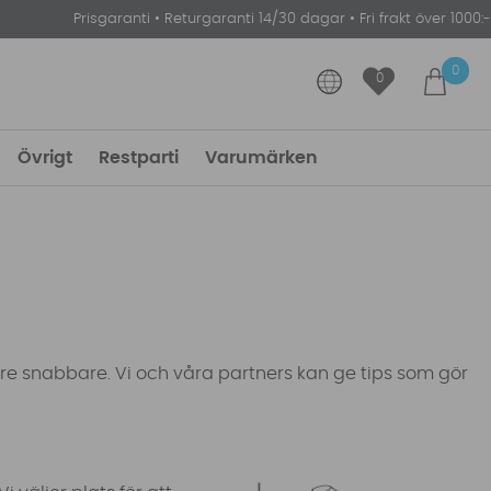
Prisgaranti
•
Returgaranti 14/30 dagar
•
Fri frakt över 1000:-
0
0
Övrigt
Restparti
Varumärken
are snabbare. Vi och våra partners kan ge tips som gör