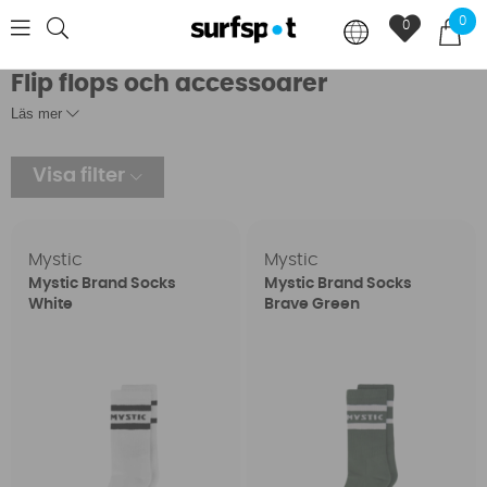
0
0
Flip flops och accessoarer
Läs mer
Visa filter
Mystic
Mystic
Mystic Brand Socks
Mystic Brand Socks
White
Brave Green