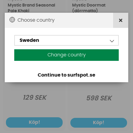
Mystic Brand Seasonal
Mystic Doormat
Pale Khaki
(dörrmatta)
Choose country
Sweden
Change country
Continue to surfspot.se
129 SEK
598 SEK
Köp!
Köp!