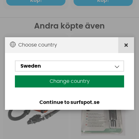
Köp!
Köp!
Andra köpte även
Base
Aquasure
Choose country
Base Rechargeable
Aquasure FD
SUP Pump
Sweden
Change country
Continue to surfspot.se