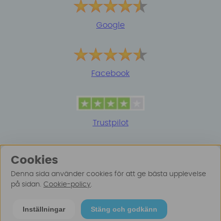
Google
Facebook
Trustpilot
Cookies
Denna sida använder cookies för att ge bästa upplevelse
på sidan.
Cookie-policy
.
© 2025 Surfspot. Vi använder oss av cookies -
Läs
Inställningar
Stäng och godkänn
mer här
.