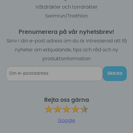
Våtdräkter och torrdräkter
Swimrun/Triathlon
Prenumerera på vår nyhetsbrev!
Skriv i din e-post adress om du är intresserad att få
nyheter om erbjudande, tips och råd och ny
produktsinformation
Skicka
Rejta oss gärna
Google