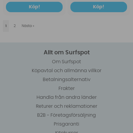
Köp!
Köp!
1
2
Nästa
»
Allt om Surfspot
Om Surfspot
Köpavtal och allmänna villkor
Betalningsalternativ
Frakter
Handla från andra länder
Returer och reklamationer
B2B - Företagsförsäljning
Prisgaranti
Kitekurser