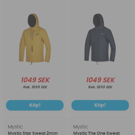
1049 SEK
1049 SEK
1899 SEK
1899 SEK
Köp!
Köp!
Mystic
Mystic
Mystic Star Sweat 2mm
Mystic The One Sweat