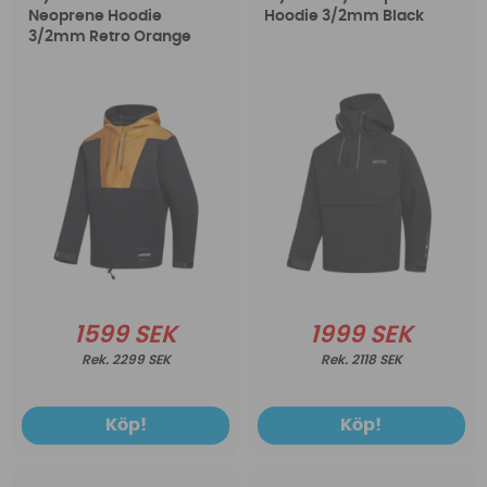
Neoprene Hoodie
Hoodie 3/2mm Black
3/2mm Retro Orange
1599 SEK
1999 SEK
2299 SEK
2118 SEK
Köp!
Köp!