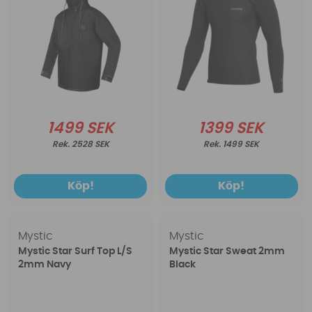
1499 SEK
1399 SEK
2528 SEK
1499 SEK
Köp!
Köp!
Mystic
Mystic
Mystic Star Surf Top L/S
Mystic Star Sweat 2mm
2mm Navy
Black