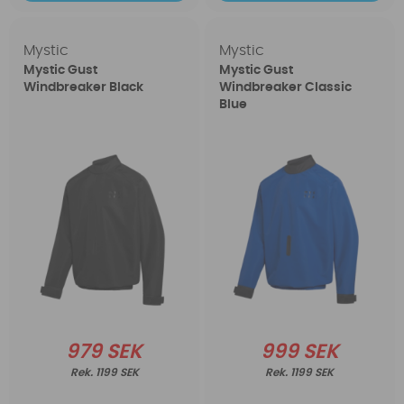
Mystic
Mystic
Mystic Gust
Mystic Gust
Windbreaker Black
Windbreaker Classic
Blue
979 SEK
999 SEK
1199 SEK
1199 SEK