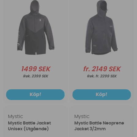
1499 SEK
fr. 2149 SEK
2399 SEK
fr. 2299 SEK
Köp!
Köp!
Mystic
Mystic
Mystic Battle Jacket
Mystic Battle Neoprene
Unisex (Utgående)
Jacket 3/2mm