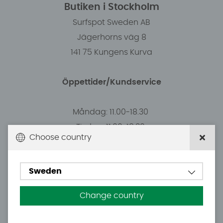
Butiken i Stockholm
Surfspot Sweden AB
Jägerhorns väg 8
141 75 Kungens Kurva
Öppettider/Kundservice
Måndag: 11.00-18.30
Tisdag: 11.00-18.30
Choose country
Onsdag: 11.00-18.30
Torsdag: 11.00-18.30
Sweden
Fredag: 11.00-16:00 (19:e juni stängt)
Lördag: 10.00-15.00 (20 juni stängt)
Change country
Söndag: Stängt