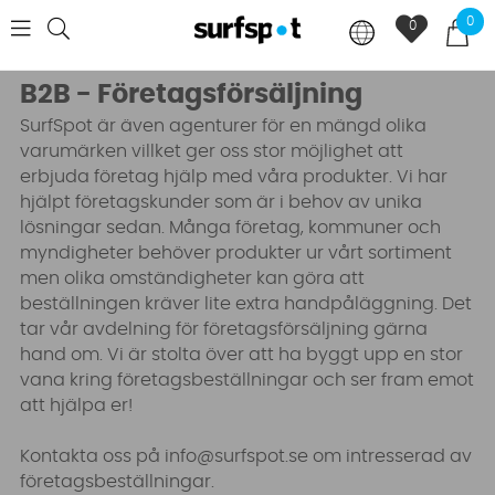
0
0
B2B - Företagsförsäljning
SurfSpot är även agenturer för en mängd olika
varumärken villket ger oss stor möjlighet att
erbjuda företag hjälp med våra produkter. Vi har
hjälpt företagskunder som är i behov av unika
lösningar sedan. Många företag, kommuner och
myndigheter behöver produkter ur vårt sortiment
men olika omständigheter kan göra att
beställningen kräver lite extra handpåläggning. Det
tar vår avdelning för företagsförsäljning gärna
hand om. Vi är stolta över att ha byggt upp en stor
vana kring företagsbeställningar och ser fram emot
att hjälpa er!
Kontakta oss på
info@surfspot.se
om intresserad av
företagsbeställningar.