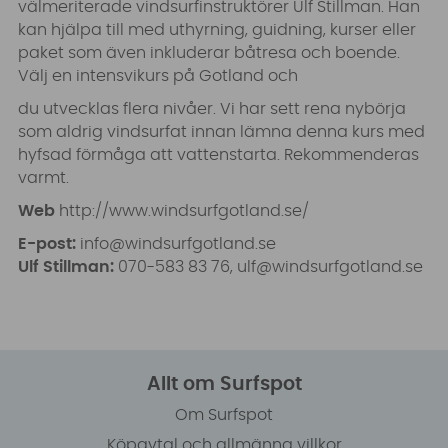
välmeriterade vindsurfinstruktörer Ulf Stillman. Han
kan hjälpa till med uthyrning, guidning, kurser eller
paket som även inkluderar båtresa och boende.
Välj en intensvikurs på Gotland och
du utvecklas flera nivåer. Vi har sett rena nybörja
som aldrig vindsurfat innan lämna denna kurs med
hyfsad förmåga att vattenstarta. Rekommenderas
varmt.
Web
http://www.windsurfgotland.se/
E-post:
info@windsurfgotland.se
Ulf Stillman:
070-583 83 76,
ulf@windsurfgotland.se
Allt om Surfspot
Om Surfspot
Köpavtal och allmänna villkor