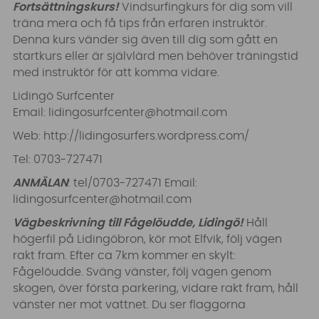
Fortsättningskurs!
Vindsurfingkurs för dig som vill
träna mera och få tips från erfaren instruktör.
Denna kurs vänder sig även till dig som gått en
startkurs eller är självlärd men behöver träningstid
med instruktör för att komma vidare.
Lidingö Surfcenter
Email:
lidingosurfcenter@hotmail.com
Web:
http://lidingosurfers.wordpress.com/
Tel: 0703-727471
ANMÄLAN
: tel/0703-727471 Email:
lidingosurfcenter@hotmail.com
Vägbeskrivning till Fågelöudde, Lidingö!
Håll
högerfil på Lidingöbron, kör mot Elfvik, följ vägen
rakt fram. Efter ca 7km kommer en skylt:
Fågelöudde. Sväng vänster, följ vägen genom
skogen, över första parkering, vidare rakt fram, håll
vänster ner mot vattnet. Du ser flaggorna