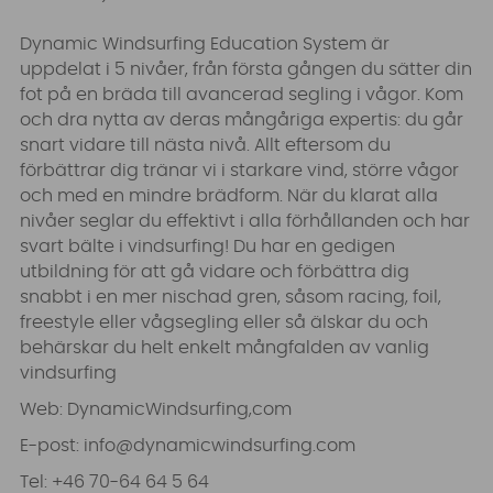
Dynamic Windsurfing Education System
är
uppdelat i 5 nivåer, från första gången du sätter din
fot på en bräda till avancerad segling i vågor. Kom
och dra nytta av deras mångåriga expertis: du går
snart vidare till nästa nivå. Allt eftersom du
förbättrar dig tränar vi i starkare vind, större vågor
och med en mindre brädform. När du klarat alla
nivåer seglar du effektivt i alla förhållanden och har
svart bälte i vindsurfing! Du har en gedigen
utbildning för att gå vidare och förbättra dig
snabbt i en mer nischad gren, såsom racing, foil,
freestyle eller vågsegling eller så älskar du och
behärskar du helt enkelt mångfalden av vanlig
vindsurfing
Web:
DynamicWindsurfing,com
E-post:
info@dynamicwindsurfing.com
Tel:
+46 70-64 64 5 64