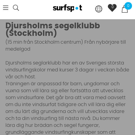
0
0
Djursholms segelklubb
(Stockholm)
(15 min från Stockholm centrum)
Från nybörjare till
medelgod
Djursholms seglarklubb har en av Sveriges största
vindsurfingskolor med kurser 3 dagar i veckan både
vår och höst.
Träningen är anpassad för barn, ungdomar och
vuxna som vill lära sig eller fortsätta att utvecklas
som vindsurfare. Det går bra att vara med oavsett
om du inte vindsurfat tidigare och vill lära dig eller
om du lärt dig grunderna och vill utvecklas vidare
och ta din vindsurfing till nästa nivå. Du kommer
lära dig hur brädan och segel fungerar,
grundläggande vindsurfingkunskaper som att