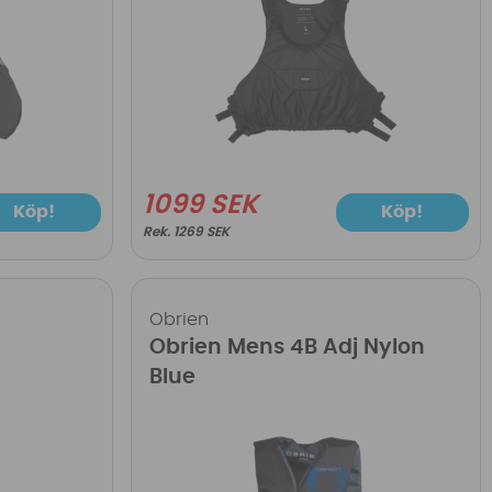
1099 SEK
Köp!
Köp!
1269 SEK
Obrien
Obrien Mens 4B Adj Nylon
Blue