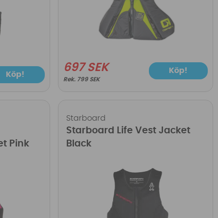
697 SEK
Köp!
Köp!
799 SEK
Starboard
Starboard Life Vest Jacket
et Pink
Black