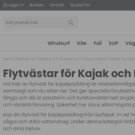
Logga in
Butiken
Kontakt
Guide/Info
Windsurf
Kite
Foil
SUP
Våg
Hem
/
Våtdräkt och tillbehör
/
Flytvästar och impactvästar
/
Västar för kaja
Flytvästar för Kajak och
Vid köp av flytväst för kajakpaddling är rörelseförmåga
samtidigt som du sitter ner. Det ger speciella förutsätt
långa och då är passform och funktionalitet helt avgör
och särskild förvaring. Säkerhet har dock alltid högsta p
Köp din flytväst för kajakpaddling från Surfspot. Vi vet h
vågor och stilla vattendrag. Under denna kategori hittar
och dina behov.