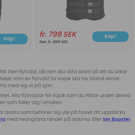
fr. 799 SEK
Köp!
Köp!
fr. 1399 SEK
för liten flytväst, då den ska sitta skönt så att du orkar
etaljer som en flytväst för kajak ska ha, bland annat
 ha med sig ut på sjön.
et. Alla flytvästar för kajak som du hittar under denna
n som faller dig i smaken.
e för andra som befinner sig ute på havet att upptäcka
Pro
med neongröna ränder på sidorna. Eller
Ion Booster