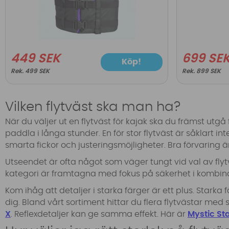
449 SEK
699 SE
Köp!
499 SEK
899 SEK
Vilken flytväst ska man ha?
När du väljer ut en flytväst för kajak ska du främst utgå f
paddla i långa stunder. En för stor flytväst är såklart i
smarta fickor och justeringsmöjligheter. Bra förvaring ä
Utseendet är ofta något som väger tungt vid val av flyt
kategori är framtagna med fokus på säkerhet i kombinat
Kom ihåg att detaljer i starka färger är ett plus. Stark
dig. Bland vårt sortiment hittar du flera flytvästar me
X
. Reflexdetaljer kan ge samma effekt. Här är
Mystic Sta