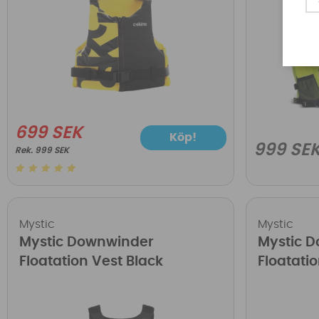
699 SEK
Köp!
999 SE
999 SEK
Mystic
Mystic
Mystic Downwinder
Mystic 
Floatation Vest Black
Floatati