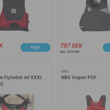
K
797 SEK
Köp!
1299 SEK
NRS
e Flytväst stl XXXL
NRS Vapor PDF
i)