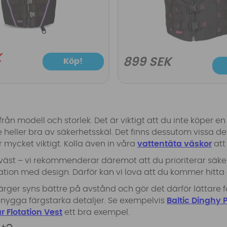
K
899 SEK
Köp!
rån modell och storlek. Det är viktigt att du inte köper en 
nte heller bra av säkerhetsskäl. Det finns dessutom vissa d
r mycket viktigt. Kolla även in våra
vattentäta väskor
att
väst – vi rekommenderar däremot att du prioriterar säkerh
ion med design. Därför kan vi lova att du kommer hitta e
a färger syns bättre på avstånd och gör det därför lättar
d snygga färgstarka detaljer. Se exempelvis
Baltic Dinghy 
r Flotation Vest
ett bra exempel.