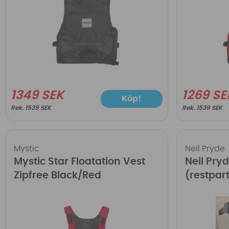
1349 SEK
1269 SE
Köp!
1539 SEK
1539 SEK
Mystic
Neil Pryde
Mystic Star Floatation Vest
Neil Pryd
Zipfree Black/Red
(restpart