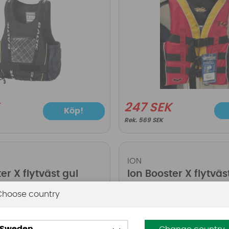
247 SEK
Köp!
569 SEK
ION
er X flytväst gul
Ion Booster X flytväs
lime/gul
Choose country