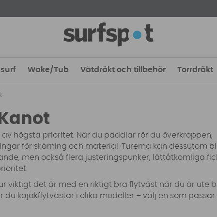
surf
Wake/Tub
Våtdräkt och tillbehör
Torrdräkt
k
 Kanot
 av högsta prioritet. När du paddlar rör du överkroppen,
ningar för skärning och material. Turerna kan dessutom bl
ande, men också flera justeringspunker, lättåtkomliga fic
rioritet.
ur viktigt det är med en riktigt bra flytväst när du är ute 
 du kajakflytvästar i olika modeller – välj en som passar