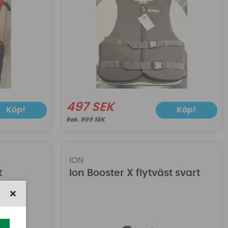
497 SEK
Köp!
Köp!
999 SEK
ION
t
Ion Booster X flytväst svart