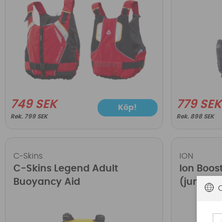
749 SEK
779 SEK
Köp!
799 SEK
898 SEK
C-Skins
ION
C-Skins Legend Adult
Ion Boost
Buoyancy Aid
(junior)