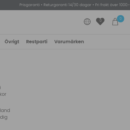
Prisgaranti
•
Returgaranti 14/30 dagar
•
Fri frakt över 1000:-
0
0
Övrigt
Restparti
Varumärken
i
kor
bland
 dig