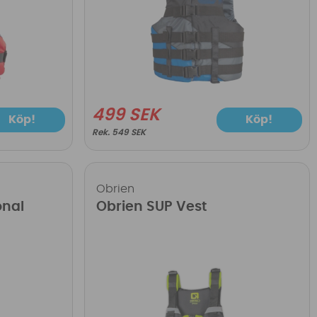
499 SEK
Köp!
Köp!
549 SEK
Obrien
onal
Obrien SUP Vest