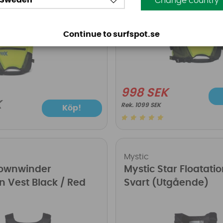
Sweden
Change country
Continue to surfspot.se
998 SEK
K
1099 SEK
Köp!
Mystic
Downwinder
Mystic Star Floatati
on Vest Black / Red
Svart (Utgående)