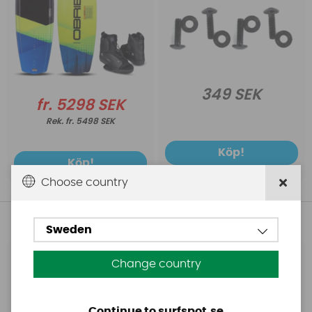
349 SEK
fr. 5298 SEK
fr. 5498 SEK
Köp!
Köp!
Choose country
Andra köpte även
Sweden
Base
Aquasure
Change country
Base Rechargeable
Aquasure FD
SUP Pump
Continue to surfspot.se