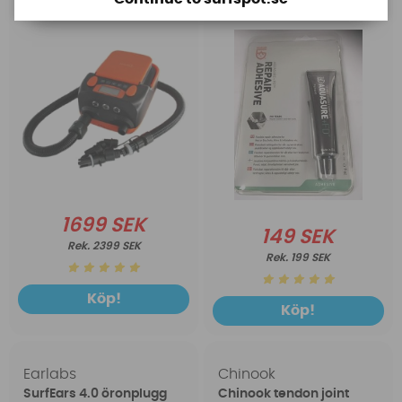
1699 SEK
149 SEK
2399 SEK
199 SEK
Köp!
Köp!
Earlabs
Chinook
SurfEars 4.0 öronplugg
Chinook tendon joint