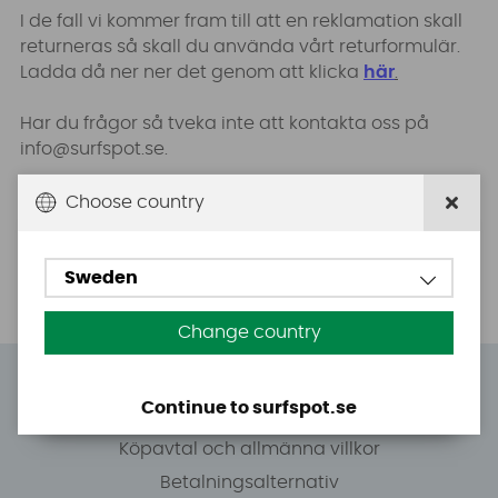
I de fall vi k
ommer fram till att en reklamation skall
returneras så skall du använda vårt returformulär.
Ladda då ner ner det genom att klicka
här
.
Har du frågor så tveka inte att kontakta oss på
info@surfspot.se
.
*Om du vill byta en vara står vi för frakten till dig av
Choose country
den nya varan förutsatt den skall fraktas inrikes och
inte är skrymmande utan kan skickas som paket,
dvs max 150cm.
Sweden
Change country
Allt om Surfspot
Continue to surfspot.se
Om Surfspot
Köpavtal och allmänna villkor
Betalningsalternativ