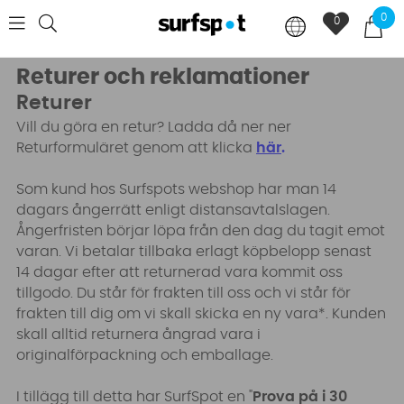
0
0
Returer och reklamationer
Returer
Vill du göra en retur? Ladda då ner ner
Returformuläret genom att klicka
här
.
Som kund hos Surfspots webshop har man 14
dagars ångerrätt enligt distansavtalslagen.
Ångerfristen börjar löpa från den dag du tagit emot
varan. Vi betalar tillbaka erlagt köpbelopp senast
14 dagar efter att returnerad vara kommit oss
tillgodo. Du står för frakten till oss och vi står för
frakten till dig om vi skall skicka en ny vara*. Kunden
skall alltid returnera ångrad vara i
originalförpackning och emballage.
I tillägg till detta har SurfSpot en "
Prova på i 30