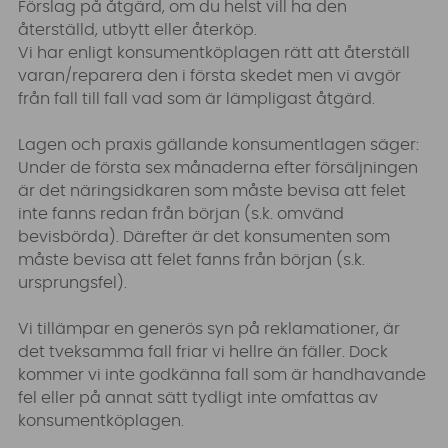
Förslag på åtgärd, om du helst vill ha den
återställd, utbytt eller återköp.
Vi har enligt konsumentköplagen rätt att återställ
varan/reparera den i första skedet men vi avgör
från fall till fall vad som är lämpligast åtgärd.
Lagen och praxis gällande konsumentlagen säger:
Under de första sex månaderna efter försäljningen
är det näringsidkaren som måste bevisa att felet
inte fanns redan från början (s.k. omvänd
bevisbörda). Därefter är det konsumenten som
måste bevisa att felet fanns från början (s.k.
ursprungsfel).
Vi tillämpar en generös syn på reklamationer, är
det tveksamma fall friar vi hellre än fäller. Dock
kommer vi inte godkänna fall som är handhavande
fel eller på annat sätt tydligt inte omfattas av
konsumentköplagen.