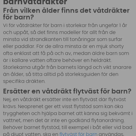
barnvåtdräkter
Från vilken ålder finns det våtdräkter
för barn?
Vi för våtdräkter för barn i storlekar från ungefär 1 år
och uppåt, så det finns modeller för allt från de
minsta vid strandkanten till tonåringar som surfar
eller paddlar. För de allra minsta är en mjuk shorty
ofta enklast att få på och av, medan äldre barn som
är i kallare vatten oftare behöver en heldräkt.
Storlekarna utgår från barnets längd och vikt snarare
än ålder, så titta alltid på storleksguiden för den
specifika dräkten.
Ersätter en våtdräkt flytväst för barn?
Nej, en våtdräkt ersätter inte en flytväst där flytväst
krävs. Neoprenet ger ett visst flytstöd som kan öka
tryggheten och hjälpa barnet att känna sig bekvämt i
vattnet, men det är inte en godkänd flytanordning.
Behöver barnet flytstöd, till exempel i båt eller vid bad
på djupt vatten, ska en
flytväst för barn
användas,