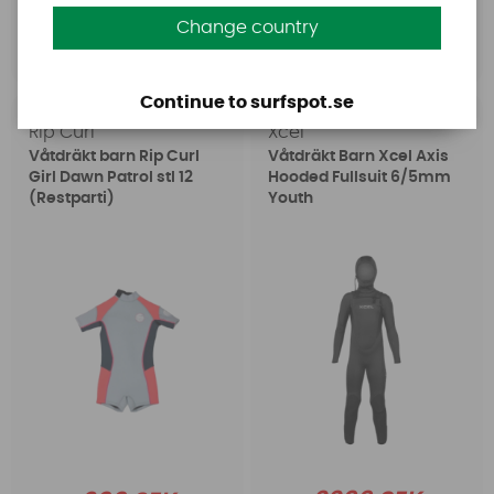
Change country
Köp!
Köp!
Continue to surfspot.se
Rip Curl
Xcel
Våtdräkt barn Rip Curl
Våtdräkt Barn Xcel Axis
Girl Dawn Patrol stl 12
Hooded Fullsuit 6/5mm
(Restparti)
Youth