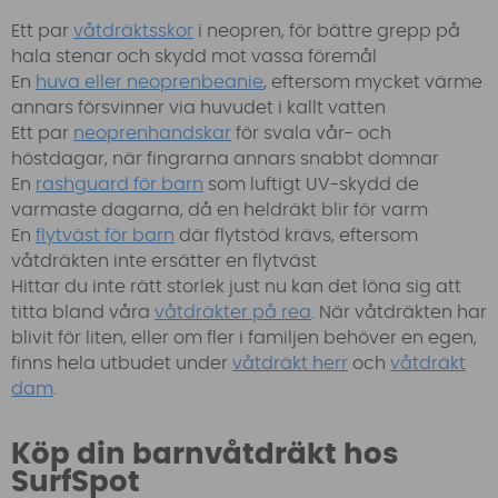
Ett par
våtdräktsskor
i neopren, för bättre grepp på
hala stenar och skydd mot vassa föremål
En
huva eller neoprenbeanie
, eftersom mycket värme
annars försvinner via huvudet i kallt vatten
Ett par
neoprenhandskar
för svala vår- och
höstdagar, när fingrarna annars snabbt domnar
En
rashguard för barn
som luftigt UV-skydd de
varmaste dagarna, då en heldräkt blir för varm
En
flytväst för barn
där flytstöd krävs, eftersom
våtdräkten inte ersätter en flytväst
Hittar du inte rätt storlek just nu kan det löna sig att
titta bland våra
våtdräkter på rea
. När våtdräkten har
blivit för liten, eller om fler i familjen behöver en egen,
finns hela utbudet under
våtdräkt herr
och
våtdräkt
dam
.
Köp din barnvåtdräkt hos
SurfSpot