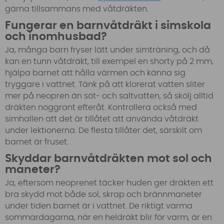
gärna tillsammans med våtdräkten.
Fungerar en barnvåtdräkt i simskola
och inomhusbad?
Ja, många barn fryser lätt under simträning, och då
kan en tunn våtdräkt, till exempel en shorty på 2 mm,
hjälpa barnet att hålla värmen och känna sig
tryggare i vattnet. Tänk på att klorerat vatten sliter
mer på neopren än söt- och saltvatten, så skölj alltid
dräkten noggrant efteråt. Kontrollera också med
simhallen att det är tillåtet att använda våtdräkt
under lektionerna. De flesta tillåter det, särskilt om
barnet är fruset.
Skyddar barnvåtdräkten mot sol och
maneter?
Ja, eftersom neoprenet täcker huden ger dräkten ett
bra skydd mot både sol, skrap och brännmaneter
under tiden barnet är i vattnet. De riktigt varma
sommardagarna, när en heldräkt blir för varm, är en