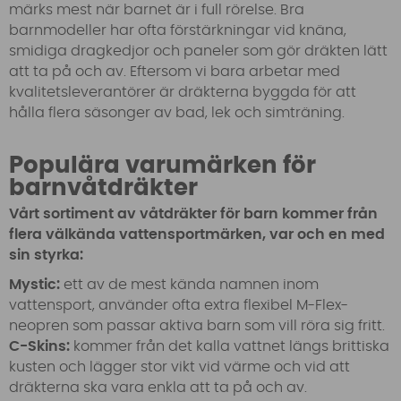
märks mest när barnet är i full rörelse. Bra
barnmodeller har ofta förstärkningar vid knäna,
smidiga dragkedjor och paneler som gör dräkten lätt
att ta på och av. Eftersom vi bara arbetar med
kvalitetsleverantörer är dräkterna byggda för att
hålla flera säsonger av bad, lek och simträning.
Populära varumärken för
barnvåtdräkter
Vårt sortiment av våtdräkter för barn kommer från
flera välkända vattensportmärken, var och en med
sin styrka:
Mystic:
ett av de mest kända namnen inom
vattensport, använder ofta extra flexibel M-Flex-
neopren som passar aktiva barn som vill röra sig fritt.
C-Skins:
kommer från det kalla vattnet längs brittiska
kusten och lägger stor vikt vid värme och vid att
dräkterna ska vara enkla att ta på och av.