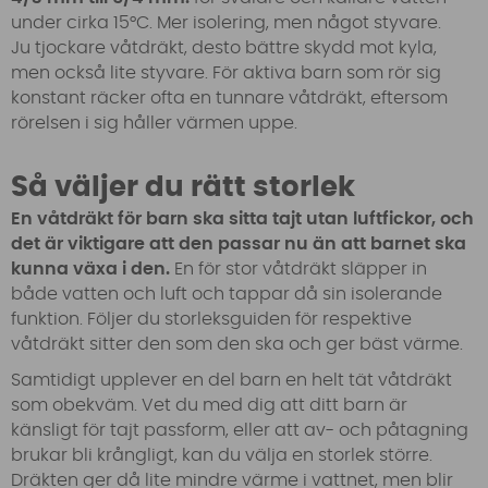
under cirka 15°C. Mer isolering, men något styvare.
Ju tjockare våtdräkt, desto bättre skydd mot kyla,
men också lite styvare. För aktiva barn som rör sig
konstant räcker ofta en tunnare våtdräkt, eftersom
rörelsen i sig håller värmen uppe.
Så väljer du rätt storlek
En våtdräkt för barn ska sitta tajt utan luftfickor, och
det är viktigare att den passar nu än att barnet ska
kunna växa i den.
En för stor våtdräkt släpper in
både vatten och luft och tappar då sin isolerande
funktion. Följer du storleksguiden för respektive
våtdräkt sitter den som den ska och ger bäst värme.
Samtidigt upplever en del barn en helt tät våtdräkt
som obekväm. Vet du med dig att ditt barn är
känsligt för tajt passform, eller att av- och påtagning
brukar bli krångligt, kan du välja en storlek större.
Dräkten ger då lite mindre värme i vattnet, men blir