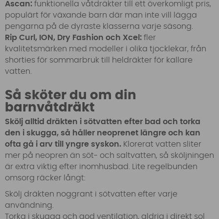
Ascan:
funktionella våtdräkter till ett överkomligt pris,
populärt för växande barn där man inte vill lägga
pengarna på de dyraste klasserna varje säsong.
Rip Curl, ION, Dry Fashion och Xcel:
fler
kvalitetsmärken med modeller i olika tjocklekar, från
shorties för sommarbruk till heldräkter för kallare
vatten.
Så sköter du om din
barnvåtdräkt
Skölj alltid dräkten i sötvatten efter bad och torka
den i skugga, så håller neoprenet längre och kan
ofta gå i arv till yngre syskon.
Klorerat vatten sliter
mer på neopren än söt- och saltvatten, så sköljningen
är extra viktig efter inomhusbad. Lite regelbunden
omsorg räcker långt:
Skölj dräkten noggrant i sötvatten efter varje
användning.
Torka i skugga och god ventilation, aldrig i direkt sol