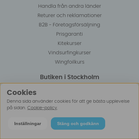
Handla från andra länder
Returer och reklamationer
B2B - Företagsförsäljning
Prisgaranti
Kitekurser
Vindsurfingkurser
Wingfoilkurs
Butiken i Stockholm
Surfspot Sweden AB
Cookies
Jägerhorns väg 8
Denna sida använder cookies för att ge bästa upplevelse
141 75 Kungens Kurva
på sidan.
Cookie-policy
.
Inställningar
Stäng och godkänn
Öppettider/Kundservice