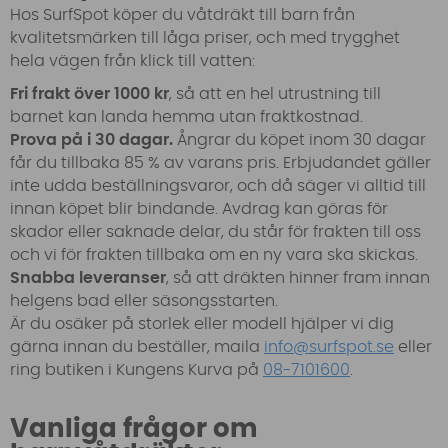
Hos SurfSpot köper du våtdräkt till barn från
kvalitetsmärken till låga priser, och med trygghet
hela vägen från klick till vatten:
Fri frakt över 1000 kr
, så att en hel utrustning till
barnet kan landa hemma utan fraktkostnad.
Prova på i 30 dagar.
Ångrar du köpet inom 30 dagar
får du tillbaka 85 % av varans pris. Erbjudandet gäller
inte udda beställningsvaror, och då säger vi alltid till
innan köpet blir bindande. Avdrag kan göras för
skador eller saknade delar, du står för frakten till oss
och vi för frakten tillbaka om en ny vara ska skickas.
Snabba leveranser
, så att dräkten hinner fram innan
helgens bad eller säsongsstarten.
Är du osäker på storlek eller modell hjälper vi dig
gärna innan du beställer, maila
info@surfspot.se
eller
ring butiken i Kungens Kurva på
08-7101600
.
Vanliga frågor om