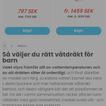
fr. 1459 SEK
797 SEK
fr. 1699 SEK
1799 SEK
Köp!
Köp!
1
2
Nästa
»
Så väljer du rätt våtdräkt för
barn
Valet styrs framför allt av vattentemperaturen och
av att dräkten sitter åt ordentligt
, och först därefter
av modell och färg. Ju kallare vatten barnet ska vara
i, desto tjockare och mer heltäckande våtdräkt
behövs, och desto viktigare blir det att passformen är
tät. För lek i varmt sommarvatten räcker ofta en tunn
våtdräkt med god rörelsefrihet, medan svala vår- och
höstdagar kräver mer isolering.