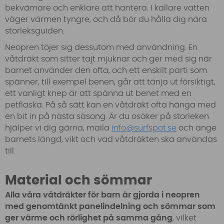
bekvämare och enklare att hantera. I kallare vatten
väger värmen tyngre, och då bör du hålla dig nära
storleksguiden.
Neopren töjer sig dessutom med användning. En
våtdräkt som sitter tajt mjuknar och ger med sig när
barnet använder den ofta, och ett enskilt parti som
spänner, till exempel benen, går att tänja ut försiktigt,
ett vanligt knep är att spänna ut benet med en
petflaska. På så sätt kan en våtdräkt ofta hänga med
en bit in på nästa säsong. Är du osäker på storleken
hjälper vi dig gärna, maila
info@surfspot.se
och ange
barnets längd, vikt och vad våtdräkten ska användas
till.
Material och sömmar
Alla våra våtdräkter för barn är gjorda i neopren
med genomtänkt panelindelning och sömmar som
ger värme och rörlighet på samma gång
, vilket