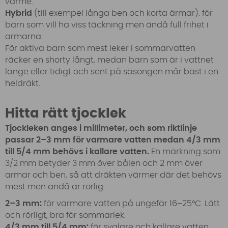
värme.
Hybrid
(till exempel långa ben och korta ärmar): för
barn som vill ha viss täckning men ändå full frihet i
armarna.
För aktiva barn som mest leker i sommarvatten
räcker en shorty långt, medan barn som är i vattnet
länge eller tidigt och sent på säsongen mår bäst i en
heldräkt.
Hitta rätt tjocklek
Tjockleken anges i millimeter, och som riktlinje
passar 2–3 mm för varmare vatten medan 4/3 mm
till 5/4 mm behövs i kallare vatten.
En märkning som
3/2 mm betyder 3 mm över bålen och 2 mm över
armar och ben, så att dräkten värmer där det behövs
mest men ändå är rörlig.
2–3 mm:
för varmare vatten på ungefär 16–25°C. Lätt
och rörligt, bra för sommarlek.
4/3 mm till 5/4 mm:
för svalare och kallare vatten