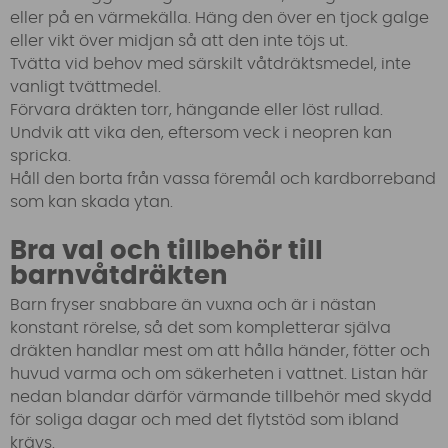
eller på en värmekälla. Häng den över en tjock galge
eller vikt över midjan så att den inte töjs ut.
Tvätta vid behov med särskilt våtdräktsmedel, inte
vanligt tvättmedel.
Förvara dräkten torr, hängande eller löst rullad.
Undvik att vika den, eftersom veck i neopren kan
spricka.
Håll den borta från vassa föremål och kardborreband
som kan skada ytan.
Bra val och tillbehör till
barnvåtdräkten
Barn fryser snabbare än vuxna och är i nästan
konstant rörelse, så det som kompletterar själva
dräkten handlar mest om att hålla händer, fötter och
huvud varma och om säkerheten i vattnet. Listan här
nedan blandar därför värmande tillbehör med skydd
för soliga dagar och med det flytstöd som ibland
krävs.