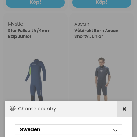
Köp!
Köp!
Mystic
Ascan
Star Fullsuit 5/4mm
Våtdräkt Barn Ascan
Bzip Junior
Shorty Junior
Choose country
1499 SEK
569 SEK
Sweden
2149 SEK
719 SEK