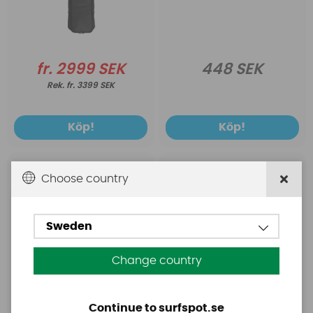
fr. 2999 SEK
448 SEK
fr. 3399 SEK
Köp!
Köp!
Mystic
Mystic
Choose country
Mystic Tactic L/S
Mystic Poncho Teddy
Loosefit Quickdry Black
Kids Iris Blue
Sweden
Change country
Continue to surfspot.se