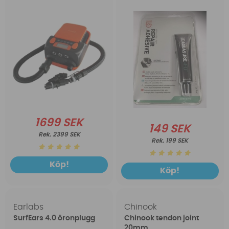
1699 SEK
149 SEK
2399 SEK
199 SEK
Köp!
Köp!
Earlabs
Chinook
SurfEars 4.0 öronplugg
Chinook tendon joint
20mm