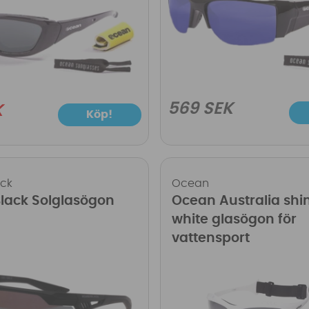
569 SEK
K
Köp!
ack
Ocean
Black Solglasögon
Ocean Australia shi
white glasögon för
vattensport