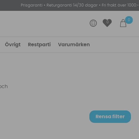
Prisgaranti
•
Returgaranti 14/30 dagar
•
Fri frakt över 1000:-
0
0
Övrigt
Restparti
Varumärken
och
Rensa filter