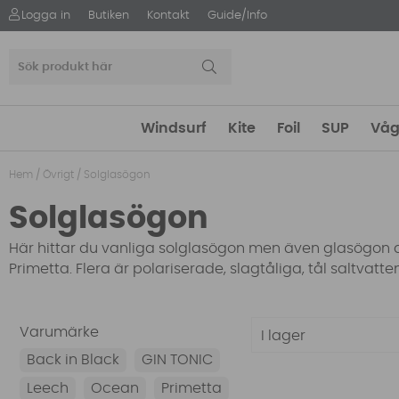
Logga in
Butiken
Kontakt
Guide/Info
Windsurf
Kite
Foil
SUP
Våg
Hem
/
Övrigt
/
Solglasögon
Solglasögon
Här hittar du vanliga solglasögon men även glasögon 
Primetta. Flera är polariserade, slagtåliga, tål saltvatt
Varumärke
I lager
Back in Black
GIN TONIC
Leech
Ocean
Primetta