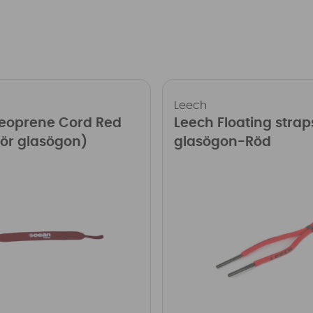
Leech
eoprene Cord Red
Leech Floating strap
för glasögon)
glasögon-Röd