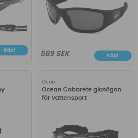
Köp!
589 SEK
Köp!
Ocean
ny
Ocean Cabarete glasögon
för vattensport