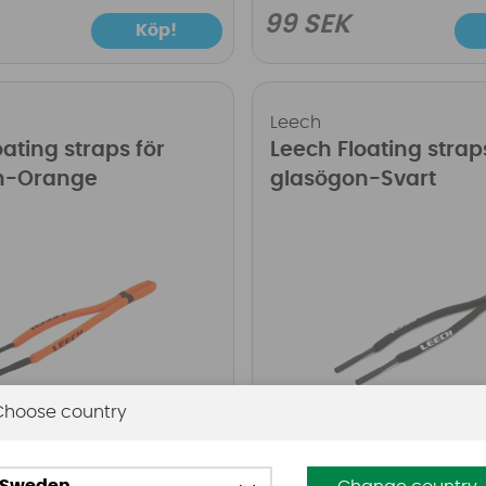
99 SEK
Köp!
Leech
ating straps för
Leech Floating strap
n-Orange
glasögon-Svart
Choose country
99 SEK
Köp!