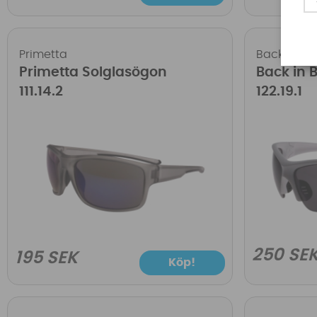
Primetta
Back in Bl
Primetta Solglasögon
Back in 
111.14.2
122.19.1
250 SE
195 SEK
Köp!