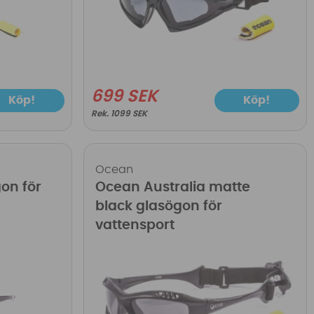
699 SEK
Köp!
Köp!
1099 SEK
Ocean
on för
Ocean Australia matte
black glasögon för
vattensport