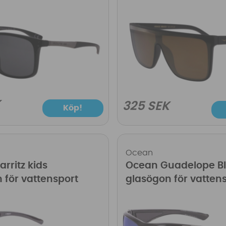
K
325 SEK
Köp!
Ocean
rritz kids
Ocean Guadelope B
 för vattensport
glasögon för vatten