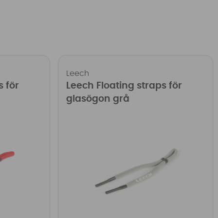
Leech
s för
Leech Floating straps för
glasögon grå