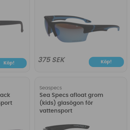
375 SEK
Köp!
Köp!
Seaspecs
lack
Sea Specs afloat grom
sport
(kids) glasögon för
vattensport