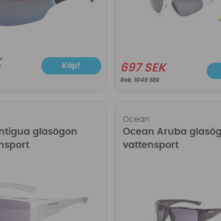
K
Köp!
697 SEK
1049 SEK
Ocean
ntigua glasögon
Ocean Aruba glasög
ensport
vattensport