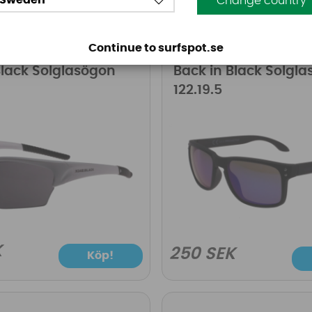
Sweden
Change country
Continue to surfspot.se
ack
Back in Black
Black Solglasögon
Back in Black Solgl
122.19.5
K
250 SEK
Köp!