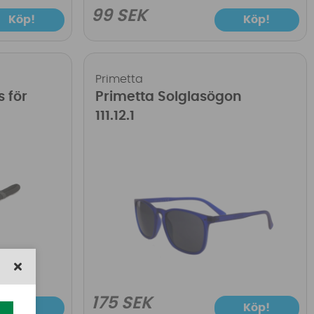
99 SEK
Köp!
Köp!
Primetta
s för
Primetta Solglasögon
111.12.1
175 SEK
Köp!
Köp!