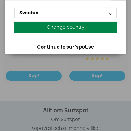
Sweden
Change country
Continue to surfspot.se
599 SEK
259 SEK
Köp!
Köp!
Allt om Surfspot
Om Surfspot
Köpavtal och allmänna villkor