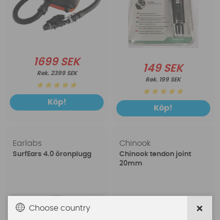
1699 SEK
149 SEK
2399 SEK
199 SEK
Köp!
Köp!
Earlabs
Chinook
SurfEars 4.0 öronplugg
Chinook tendon joint
20mm
Choose country