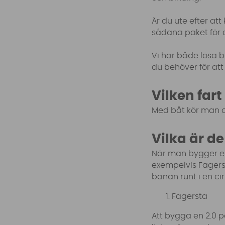
Är du ute efter att
sådana paket för 
Vi har både lösa b
du behöver för at
Vilken far
Med båt kör man c
Vilka är d
När man bygger en 
exempelvis Fagerst
banan runt i en ci
Fagersta
Att bygga en 2.0 p