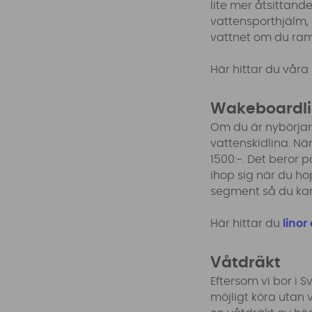
lite mer åtsittan
vattensporthjälm, 
vattnet om du ram
Här hittar du våra
Wakeboardl
Om du är nybörjar
vattenskidlina. Nä
1500:-. Det beror 
ihop sig när du ho
segment så du kan 
Här hittar du
lino
Våtdräkt
Eftersom vi bor i
möjligt köra utan 