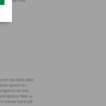
el om det inte
a om du skall dela
edare spann av
indingarna du kan
 exampelvis åker ur
och satsar bara på