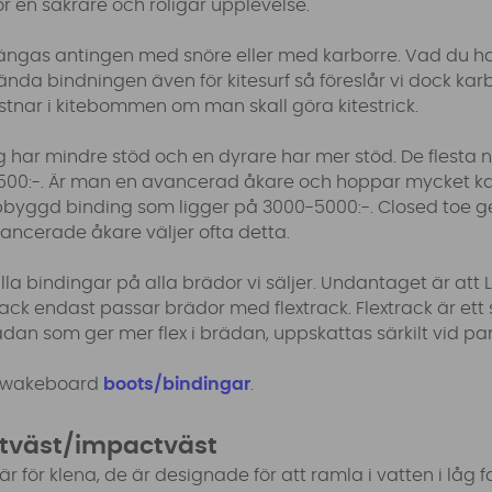
för en säkrare och roligar upplevelse.
ängas antingen med snöre eller med karborre. Vad du ha
vända bindningen även för kitesurf så föreslår vi dock kar
astnar i kitebommen om man skall göra kitestrick.
ng har mindre stöd och en dyrare har mer stöd. De flesta n
2500:-. Är man en avancerad åkare och hoppar mycket k
pbyggd binding som ligger på 3000-5000:-. Closed toe ger
vancerade åkare väljer ofta detta.
lla bindingar på alla brädor vi säljer. Undantaget är att 
ack endast passar brädor med flextrack. Flextrack är ett s
an som ger mer flex i brädan, uppskattas särkilt vid pa
a wakeboard
boots/bindingar
.
ytväst/impactväst
är för klena, de är designade för att ramla i vatten i låg 