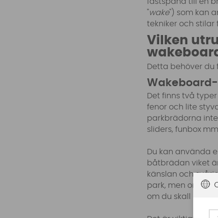
fastspänd till en
"
wake
") som kan a
tekniker och stil
Vilken utr
wakeboar
Detta behöver du 
Wakeboard-
Det finns två typ
fenor och lite sty
parkbrädorna inte 
sliders, funbox mm
Du kan använda en
båtbrädan viket är 
känslan och svåri
park, men om den 
om du skall köra på