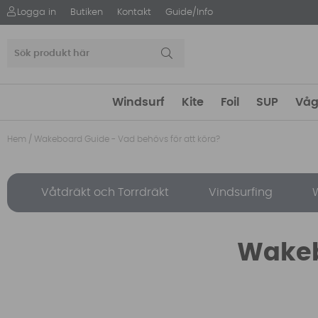
Logga in
Butiken
Kontakt
Guide/Info
Windsurf
Kite
Foil
SUP
Våg
Hem
/
Wakeboard Guide - Vad behövs för att köra?
Våtdräkt och Torrdräkt
Vindsurfing
W
Wakeb