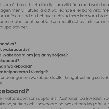
lt som är bra att veta för dig som vill börja med wakeboa
ägen men vill utvecka ditt wakeande eller bara veta mer. 
bra info om vad du behöver och vad som kan vara bra att 
na nedan för att snabbt komma till det avsnitt som intre
kt upp och ner.
 behövs?
äst wakeboards?
ed Wakeboard om jag är nybörjare?
akeboard?
r man wakeboard?
 kabelparkerna i Sverige?
funderingar om wakeboards eller kringutrustning så tvek
se
.
keboard?
n vattensport som uppfanns i Australien på 80-talet. Sp
dåkning, surfing och snowboarding. Wakeboarding går ut 