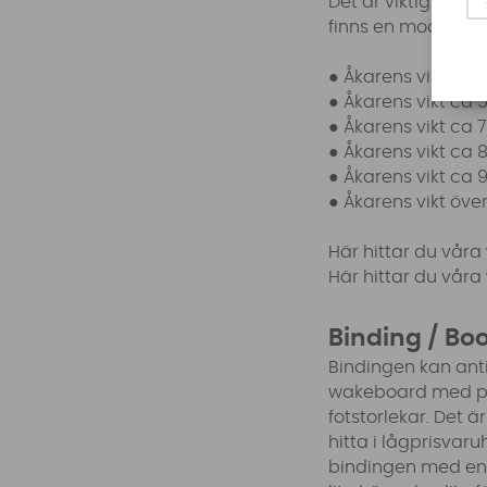
Det är viktigt att
finns en modellsp
● Åkarens vikt ca 
● Åkarens vikt ca 
● Åkarens vikt ca 
● Åkarens vikt ca 
● Åkarens vikt ca 
● Åkarens vikt öve
Här hittar du våra
Här hittar du våra
Binding / Bo
Bindingen kan anti
wakeboard med per
fotstorlekar. Det ä
hitta i lågprisvaru
bindingen med ena 