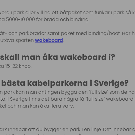
 köra i park eller vill ha ett båtpaket som funkar i park så 
ca 5000-10.000 för bräda och binding.
åt- och parkbrädor samt paket med binding/boot. Här hit
t utöva sporten
wakeboard
.
t skall man åka wakeboard i?
a 15-22 knop.
e bästa kabelparkerna i Sverige?
park kan man antingen bygga den "full size" som de har 
a. I Sverige finns det bara några få "full size" wakeboard
rkel och man kan åka flera varv.
ark innebär att du bygger en park i en linje. Det innebär