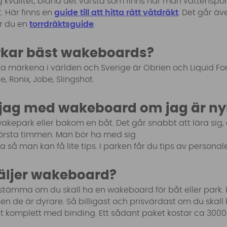
 kvalitet, bland det värsta som finns när man vattensport
. Här finns en
guide till att hitta rätt våtdräkt
. Det går ä
ar du en
torrdräktsguide
.
rkar bäst wakeboards?
a märkena i världen och Sverige är Obrien och Liquid Fo
, Ronix, Jobe, Slingshot.
 jag med wakeboard om jag är ny
wakepark eller bakom en båt. Det går snabbt att lära sig
örsta timmen. Man bör ha med sig
så man kan få lite tips. I parken får du tips av personal
äljer wakeboard?
stämma om du skall ha en wakeboard för båt eller park.
n de är dyrare. Så billigast och prisvärdast om du skal
et komplett med binding. Ett sådant paket kostar ca 3000