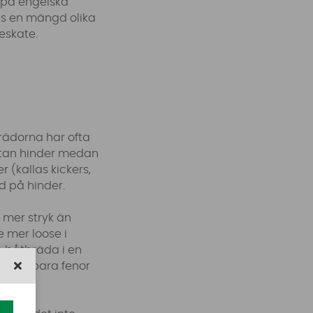
 (på engelska
ns en mängd olika
keskate.
rädorna har ofta
 utan hinder medan
 (kallas kickers,
d på hinder.
 mer stryk än
e mer loose i
 båtbräda i en
 avtagbara fenor