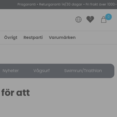
Prisgaranti
•
Returgaranti 14/30 dagar
•
Fri frakt över 1000:-
0
0
Övrigt
Restparti
Varumärken
Nyheter
Vågsurf
Swimrun/Triathlon
ör att