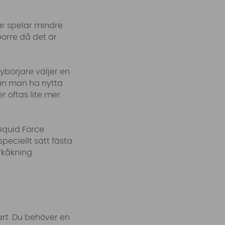
r spelar mindre
borre då det är
ybörjare väljer en
an man ha nytta
 oftas lite mer
Liquid Force
peciellt sätt fästa
rkåkning.
fart. Du behöver en