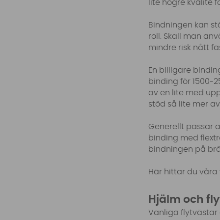
lite högre kvalite 
Bindningen kan st
roll. Skall man an
mindre risk nått f
En billigare bindi
binding för 1500-
av en lite med up
stöd så lite mer a
Generellt passar a
binding med flextr
bindningen på bräd
Här hittar du vår
Hjälm och fl
Vanliga flytvästar 