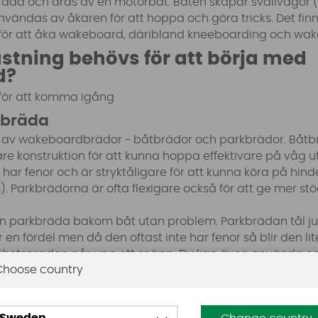
 bräda och dras av en motorbåt. Båten skapar svallvågor
nvändas av åkaren för att hoppa och göra tricks. Det fin
ar för att åka wakeboard, däribland kneeboarding och wa
ustning behövs för att börja med
d?
för att komma igång
bräda
er av wakeboardbrädor - båtbrädor och parkbrädor. Båtb
vare konstruktion för att kunna hoppa effektivare på våg
har fenor och är stryktåligare för att kunna köra på hinder
). Parkbrädorna är ofta flexigare också för att ge mer stö
 parkbräda bakom båt utan problem. Parkbrädan tål ju
en fördel men då den oftast inte har fenor så blir den lit
ghetsgraden går upp ett snäpp. Du kan även använda en
Choose country
har fenor kan du skada hindren så det bör vara en med
 kickers och sliders.