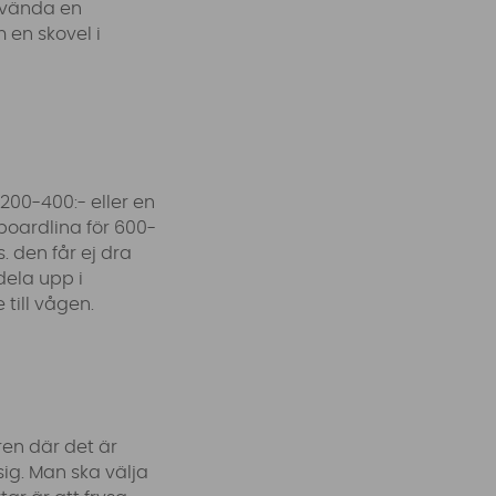
använda en
 en skovel i
200-400:- eller en
boardlina för 600-
. den får ej dra
dela upp i
till vågen.
ren där det är
ig. Man ska välja