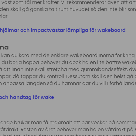
de väst som tål mer krafter. Vi rekommenderar även att 
den skall gå ganska tajt runt huvudet så den inte blir som
lar.
hjälmar och impactvästar lämpliga för wakeboard
.
ina
 kan du köra med de enklare wakeboardlinorna för kring 
r du börja hoppa behöver du dock ha en lite bättre wake
på att linan inte skall stretcha med gummibandseffekt, dvs
ppar, då tappar du kontroll. Dessutom skall den helst gå 
anpassa längden så du hamnar där du vill i förhållande 
r och handtag för wake
.
 Sverige brukar man få maximalt ett par veckor på somma
våtdräkt. Resten av året behöver man ha en våtdräkt på s