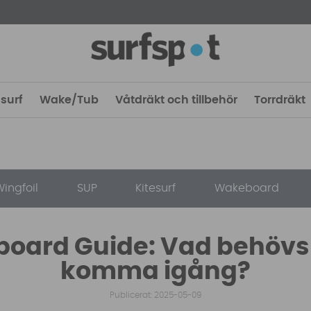
surf
Wake/Tub
Våtdräkt och tillbehör
Torrdräkt
ingfoil
SUP
Kitesurf
Wakeboard
oard Guide: Vad behövs f
komma igång?
Publicerat: 2025-05-09