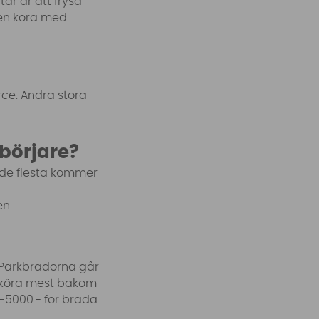
ar är att frysa
ven köra med
rce. Andra stora
börjare?
, de flesta kommer
en.
 Parkbrädorna går
l köra mest bakom
-5000:- för bräda