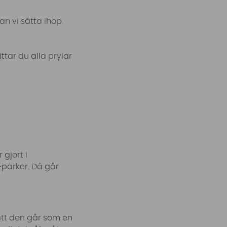
kan vi sätta ihop
tar du alla prylar
gjort i
-parker. Då går
 att den går som en