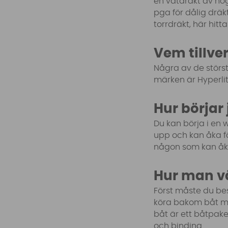
en våtdräkt av hög
pga för dålig dräkt
torrdräkt, här hitt
Vem tillve
Några av de störst
märken är Hyperlite
Hur börjar
Du kan börja i en 
upp och kan åka f
någon som kan åka 
Hur man v
Först måste du be
köra bakom båt me
båt är ett båtpak
och binding.