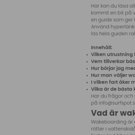
Här kan du läsa al
kommit en bit på v
en guide som ger 
Använd hyperlänkar
läs hela guiden ra
Innehåll:
Vilken utrustning
Vem tillverkar b
Hur börjar jag m
Hur man väljer w
I vilken fart åke
Vilka är de bästa
Har du frågor och 
på
info@surfspot.
Vad är wa
Wakeboarding är e
rötter i vattenski