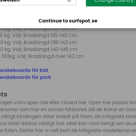
Sweden
Change country
 välja rätt längd på brädan. Använd vår tabell som tumreg
ecifik rekommendation.
Continue to surfspot.se
45 kg. Välj: Brädlängd kring under 130 cm
55 kg. Välj: Brädlängd 130-134 cm
70 kg. Välj: Brädlängd 135-140 cm
80 kg. Välj: Brädlängd 138-142 cm
90 kg. Välj: Brädlängd 140-146 cm
r 100kg. Välj: Brädlängd över 142 cm
wakeboards för båt
.
wakeboards för park
.
ots
ngen vara open toe eller closed toe. Open toe passar br
soner som har en annan fotstorlek då de klarar en br
r viktigt bindingen sitter stabilt på foten, de billigaste b
hus sitter ibland väldigt löst viket kan vara farligt om du
foten. Därför har vi valt bort de billigaste modellerna 