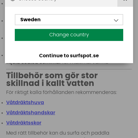
Flatlock-sömmar
: enklare, inte helt täta men
slitstarka
Sweden
Blindstitched
: tätare sömmar utan genomgående
hål
Change country
GBS (glued & blindstitched)
: limmade och
blindsydda sömmar, mycket låg vatteninsläpp
Premiumvåtdräkter har dessutom
tejpade eller
Continue to surfspot.se
liquid sealed sömmar
för maximal värme
Tillbehör som gör stor
skillnad i kallt vatten
För riktigt kalla förhållanden rekommenderas:
Våtdräktshuva
Våtdräktshandskar
Våtdräktsskor
Med rätt tillbehör kan du surfa och paddla