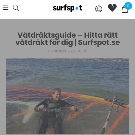
0
0
Våtdräktsguide – Hitta rätt
våtdräkt för dig | Surfspot.se
Publicerat: 2025-10-20