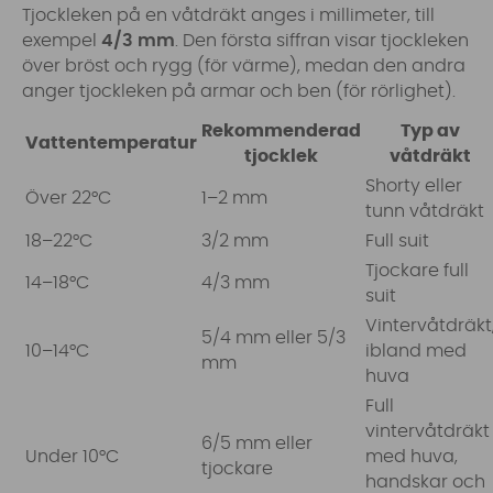
Tjockleken på en våtdräkt anges i millimeter, till
exempel
4/3 mm
. Den första siffran visar tjockleken
över bröst och rygg (för värme), medan den andra
anger tjockleken på armar och ben (för rörlighet).
Rekommenderad
Typ av
Vattentemperatur
tjocklek
våtdräkt
Shorty eller
Över 22°C
1–2 mm
tunn våtdräkt
18–22°C
3/2 mm
Full suit
Tjockare full
14–18°C
4/3 mm
suit
Vintervåtdräkt
5/4 mm eller 5/3
10–14°C
ibland med
mm
huva
Full
vintervåtdräkt
6/5 mm eller
Under 10°C
med huva,
tjockare
handskar och