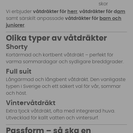
skor
Vi erbjuder
våtdräkter för
herr
,
våtdräkter för d
am
samt särskilt anpassade
våtdräkter för
barn och
juniorer
.
Olika typer av våtdräkter
Shorty
Kortärmad och kortbent våtdräkt – perfekt för
varma sommardagar och sydligare breddgrader.
Full suit
Långärmad och långbent våtdräkt. Den vanligaste
typen i Sverige och ett säkert val för vår, sommar
och höst.
Vintervåtdräkt
Extra tjock våtdräkt, ofta med integrerad huva.
Utvecklad för kallt vatten och vintersurf.
Passform – så ska en