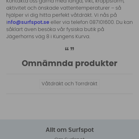
Kontakta oss gärna med längd, vikt, kroppsform,
aktivitet och önskade vattentemperaturer – så
hjälper vi dig hitta perfekt våtdräkt. Vi nås på
i
nfo@surfspot.se
eller via telefon 087101600. Du kan
såklart även besöka vår fysiska butik på
Jägerhorns väg 8 i Kungens Kurva.
Omnämnda produkter
Våtdräkt och Torrdräkt
Allt om Surfspot