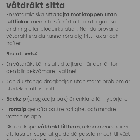
våtdräkt sitta
En våtdräkt ska sitta
tajta mot kroppen utan
luftfickor
, men inte så hårt att den begränsar
andning eller blodcirkulation. När du provar en
våtdräkt ska du kunna röra dig fritt i axlar och
höfter.
Bra att veta:
En våtdräkt känns alltid tajtare när den är torr –
den blir bekvämare i vattnet
Kan du stänga dragkedjan utan större problem är
storleken oftast rätt
Backzip
(dragkedja bak) är enklare för nybörjare
Frontzip
ger ofta bättre rörlighet och mindre
vatteninsläpp
Ska du köpa
våtdräkt till barn
, rekommenderar vi
att läsa en separat guide då passform och tillväxt