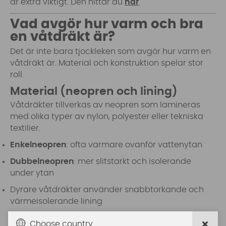
är extra viktigt. Den hittar du
här
.
Vad avgör hur varm och bra
en våtdräkt är?
Det är inte bara tjockleken som avgör hur varm en
våtdräkt är. Material och konstruktion spelar stor
roll.
Material (neopren och lining)
Våtdräkter tillverkas av neopren som lamineras
med olika typer av nylon, polyester eller tekniska
textilier.
Enkelneopren
: ofta varmare ovanför vattenytan
Dubbelneopren
: mer slitstarkt och isolerande
under ytan
Dyrare våtdräkter använder snabb­torkande och
värmeisolerande lining
Sömmar och konstruktion
Choose country