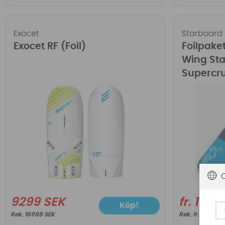
Exocet
Starboard
Exocet RF (Foil)
Foilpaket
Wing Sta
Supercru
9299 SEK
fr. 184
Köp!
16998 SEK
fr. 37498 