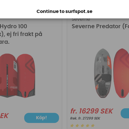
Continue to surfspot.se
Severne
Hydro 100
Severne Predator (Fo
), ej fri frakt på
ara.
fr. 16299 SEK
SEK
Köp!
fr. 27299 SEK