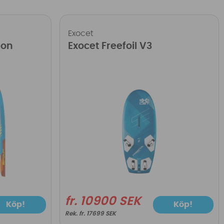
Exocet
bon
Exocet Freefoil V3
fr. 10900 SEK
Köp!
Köp!
fr. 17699 SEK