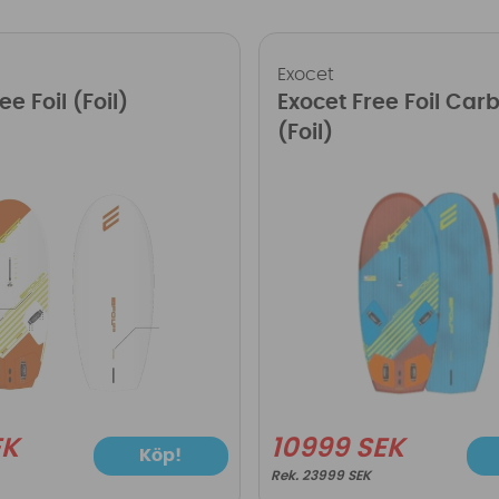
Exocet
ee Foil (Foil)
Exocet Free Foil Car
(Foil)
EK
10999 SEK
Köp!
23999 SEK