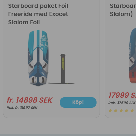
Starboard paket Foil
Starboar
Freeride med Exocet
Slalom)
Slalom Foil
17999 S
fr. 14898 SEK
Köp!
37599 SEK
fr. 31997 SEK