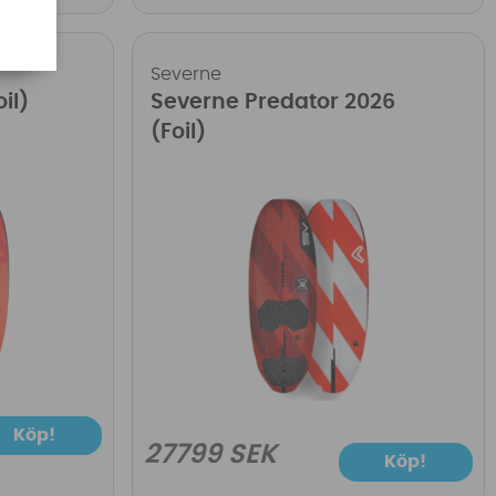
Severne
il)
Severne Predator 2026
(Foil)
Köp!
27799 SEK
Köp!