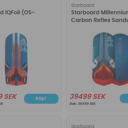
Starboard
d IQFoil (OS-
Starboard Millenni
Carbon Reflex Sand
9 SEK
39499 SEK
Köp!
EK
39999 SEK
Starboard