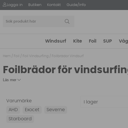
Logga in
Butiken
Kontakt
Guide/Info
Windsurf
Kite
Foil
SUP
Våg
Hem
/
Foil
/
Foil Vindsurfing
/
Foilbrädor Vindsurf
Foilbrädor för vindsurfi
Läs mer
Varumärke
I lager
AHD
Exocet
Severne
Starboard