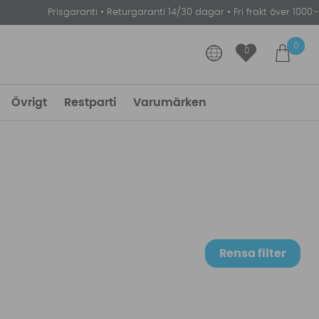
Prisgaranti
•
Returgaranti 14/30 dagar
•
Fri frakt över 1000:-
0
0
Övrigt
Restparti
Varumärken
Rensa filter