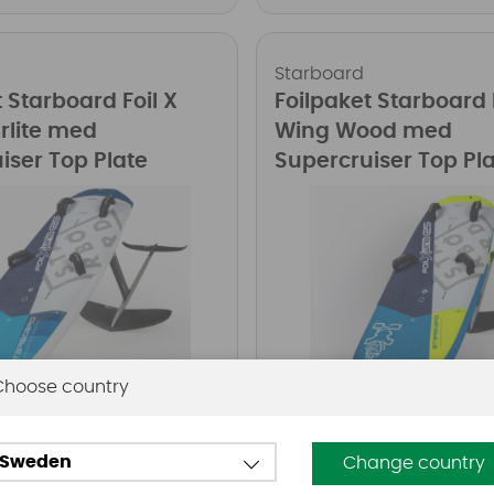
Starboard
 Starboard Foil X
Foilpaket Starboard 
rlite med
Wing Wood med
iser Top Plate
Supercruiser Top Pl
Choose country
98 SEK
fr. 17998 SEK
Köp!
Sweden
Change country
SEK
fr. 43898 SEK