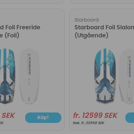
Starboard
d Foil Freeride
Starboard Foil Slalo
 (Foil)
(Utgående)
9 SEK
fr. 12599 SEK
Köp!
EK
fr. 22998 SEK