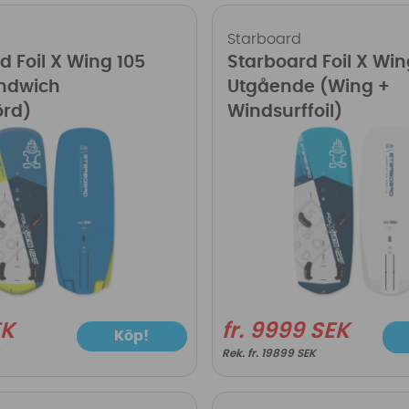
Starboard
d Foil X Wing 105
Starboard Foil X Wi
ndwich
Utgående (Wing +
rd)
Windsurffoil)
EK
fr. 9999 SEK
Köp!
fr. 19899 SEK