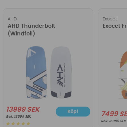
AHD
Exocet
AHD Thunderbolt
Exocet Fr
(Windfoil)
13999 SEK
Köp!
7499 S
18699 SEK
16099 SEK