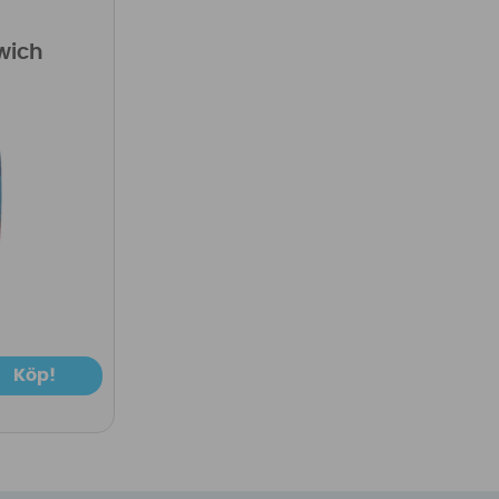
wich
Köp!