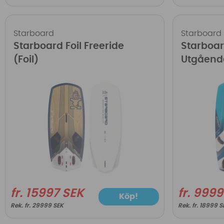
Starboard
Starboard
Starboard Foil Freeride
Starboar
(Foil)
Utgående
fr. 15997 SEK
fr. 999
Köp!
fr. 29999 SEK
fr. 18999 S