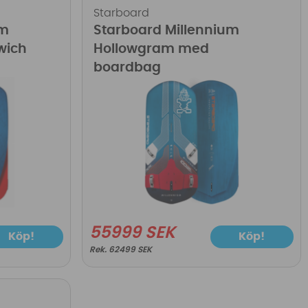
Starboard
um
Starboard Millennium
wich
Hollowgram med
boardbag
55999 SEK
Köp!
Köp!
62499 SEK