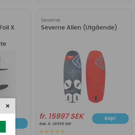
Severne
Foil X
Severne Alien (Utgående)
ate
fr. 15997 SEK
Köp!
Köp!
fr. 26999 SEK