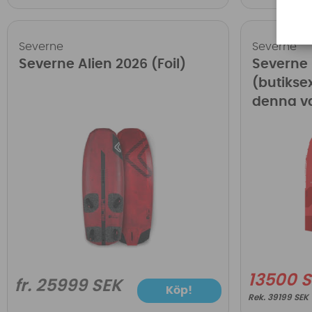
Severne
Severne
Severne Alien 2026 (Foil)
Severne 
(butiksex
denna v
13500 
fr. 25999 SEK
Köp!
39199 SEK