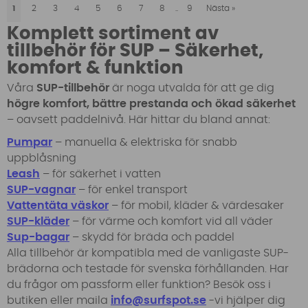
1
2
3
4
5
6
7
8
..
9
Nästa
»
Komplett sortiment av
tillbehör för SUP – Säkerhet,
komfort & funktion
Våra
SUP-tillbehör
är noga utvalda för att ge dig
högre komfort, bättre prestanda och ökad säkerhet
– oavsett paddelnivå. Här hittar du bland annat:
Pumpar
– manuella & elektriska för snabb
uppblåsning
Leash
– för säkerhet i vatten
SUP-vagnar
– för enkel transport
Vattentäta väskor
– för mobil, kläder & värdesaker
SUP-kläder
– för värme och komfort vid all väder
Sup-bagar
– skydd för bräda och paddel
Alla tillbehör är kompatibla med de vanligaste SUP-
brädorna och testade för svenska förhållanden. Har
du frågor om passform eller funktion? Besök oss i
butiken eller maila
info@surfspot.se
-vi hjälper dig