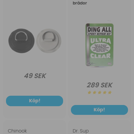
brädor
49 SEK
289 SEK
Köp!
Köp!
Chinook
Dr. Sup