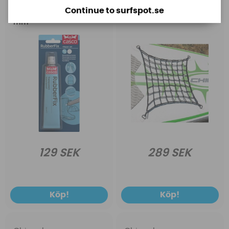
nosskydd, däckpad,
Clips
Continue to surfspot.se
bomgrepp, neopren
mm
129 SEK
289 SEK
Köp!
Köp!