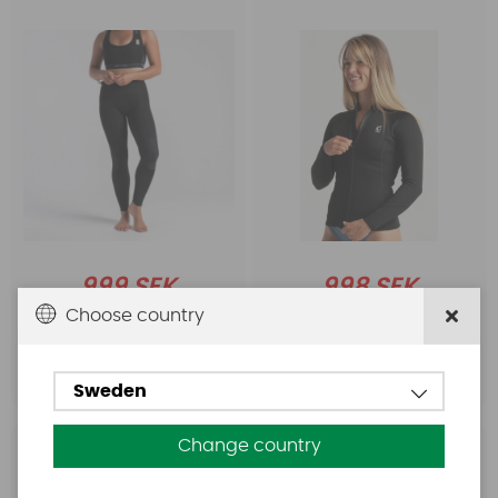
999 SEK
998 SEK
1199 SEK
1199 SEK
Choose country
Köp!
Köp!
Sweden
Change country
Casco
Chinook
Casco Rubberfix lim för
Chinook Cargo Net with