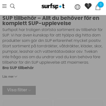
0
0
SUP tillbehör – Allt du behöver för en
komplett SUP-upplevelse
Surfspot har troligen störtsta sortiment av tillbehör för
SUP. Vi har även kunskap för att hjälpa dig hitta dom
produkter som gör din SUP erfarenhet mycket positiv.
Stort sortiment på torrdräkter, våtdräkter, kläder, skor,
pumpar, leashar och vattentätaväskor osv. Tvekan
inte fråga oss om du undrar vad du kan behöva före
tillbehör för din SUP upplevelse att maximeras.
Bra SUP tillbehör
Läs mer
När du har hittat den SUP som passar dig bäst är det
dags att välja till lite tillbehör. Vi listar nedan den
viktigast tillbehör som du kan behöva för att
Visa filter
maximera din SUP upplevelse.
Paddel
– Paddeln har stor betydelse för din