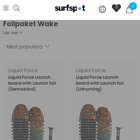
0
0
Foilpaket Wake
Läs mer
Mest populära
Liquid Force
Liquid Force
Liquid Force Launch
Liquid Force Launch
board with Launch foil
board with Launch foil
(Demokörd)
(Uthyrning)