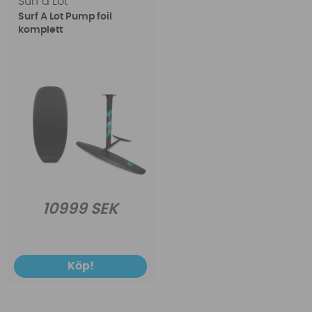
Surf a Lot
Surf A Lot Pump foil
komplett
10999 SEK
Köp!