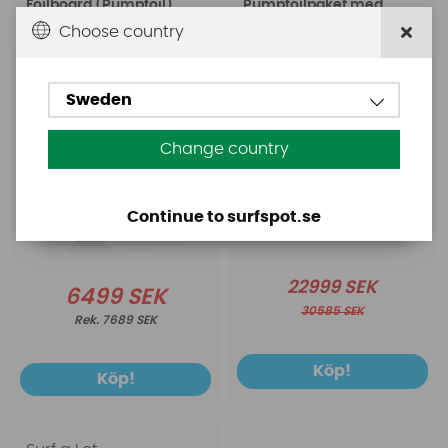
Foilboard (Pumpfoil)
Pumpfoilpaket med
UCS Foil
Choose country
Sweden
Change country
Continue to surfspot.se
22999 SEK
6499 SEK
30585 SEK
7689 SEK
Köp!
Köp!