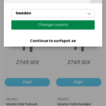
Sweden
Change country
Continue to surfspot.se
2749 SEK
2749 SEK
Köp!
Köp!
Mystic
Mystic
Mystic Star Fullsuit
Mystic Voltt Hooded