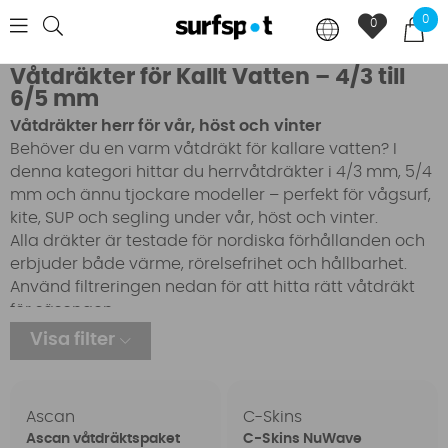
0
0
Våtdräkter för Kallt Vatten – 4/3 till
6/5 mm
Våtdräkter herr för vår, höst och vinter
Behöver du en varm våtdräkt för kallare vatten? I
denna kategori hittar du herrvåtdräkter i 4/3 mm, 5/4
mm och ännu tjockare modeller – perfekt för vågsurf,
kite, SUP och segling under vår, höst och vinter.
Alla dräkter är testade för nordiska förhållanden och
erbjuder både värme, rörelsefrihet och hållbarhet.
Använd filtreringen nedan för att hitta rätt våtdräkt
för säsongen.
Visa filter
Ascan
C-Skins
Ascan våtdräktspaket
C-Skins NuWave