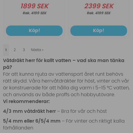
1899 SEK
2399 SEK
4199 SEK
4199 SEK
Köp!
Köp!
1
2
3
Nästa
»
Våtdräkt herr för kallt vatten – vad ska man tänka
på?
För att kunna njuta av vattensport året runt behövs
rätt skydd. Våra herrvåtdräkter för höst, vinter och vår
är konstruerade för att hålla dig varm i 5–15 °C vatten,
och används av både proffs och hobbyutövare.
Vi rekommenderar:
4/3 mm våtdräkt herr
– Bra för vår och höst
5/4 mm eller 6/5/4 mm
– För vinter och riktigt kalla
förhållanden