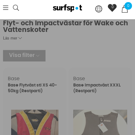
0
0
Flyt- och Impactvästar för Wake och
Vattenskoter
Läs mer
Visa filter
Base
Base
Base Flytväst stl XS 40-
Base Impactväst XXXL
50kg (Restparti)
(Restparti)