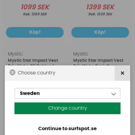
1099 SEK
1399 SEK
1269 SEK
1539 SEK
Köp!
Köp!
Mystic
Mystic
Mystic Star Impact Vest
Mystic Star Impact Vest
Fzip Wake CE Oxblood
Fzip Wake Dark Grey
Red
Choose country
Sweden
Change country
Continue to surfspot.se