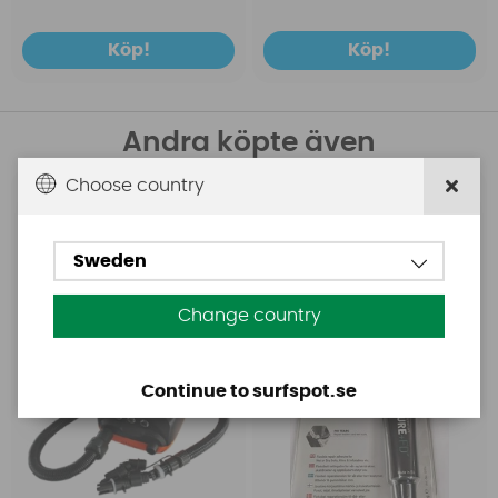
Köp!
Köp!
Andra köpte även
Choose country
Base
Aquasure
Base Rechargeable
Aquasure FD
SUP Pump
Sweden
Change country
Continue to surfspot.se