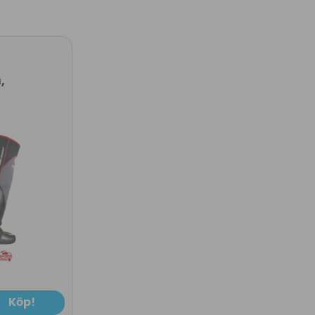
,
Köp!