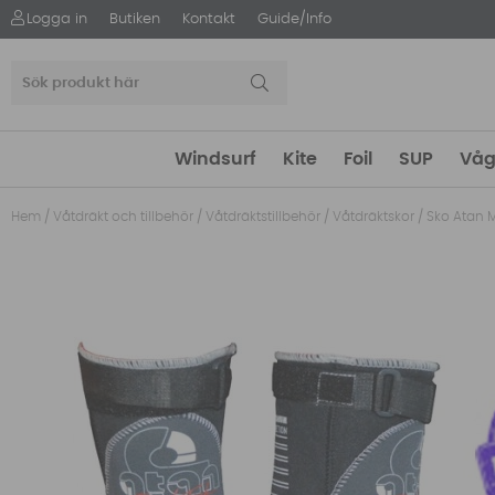
Logga in
Butiken
Kontakt
Guide/Info
Windsurf
Kite
Foil
SUP
Våg
Hem
/
Våtdräkt och tillbehör
/
Våtdräktstillbehör
/
Våtdräktskor
/
Sko Atan 