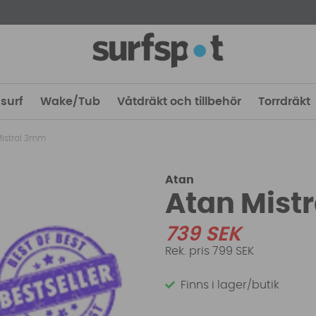
surf
Wake/Tub
Våtdräkt och tillbehör
Torrdräkt
Mistral 3mm
Atan
Atan Mist
739
SEK
799 SEK
Finns i lager/butik