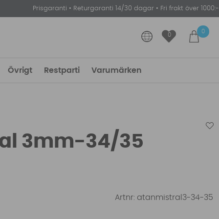
Prisgaranti
•
Returgaranti 14/30 dagar
•
Fri frakt över 1000:-
0
0
Övrigt
Restparti
Varumärken
ral 3mm-34/35
Artnr:
atanmistral3-34-35