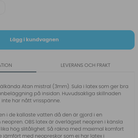
Lägg i kundvagnen
ATION
LEVERANS OCH FRAKT
älkända Atan mistral (3mm). Sula i latex som ger bra
itanbeläggning på insidan. Huvudsakliga skillnaden
inte har nått vrisspänne.
n i de kallaste vatten då den är gjord i en
 neopren. OBS latex är överlägset neopren i känsla
 lika hög slitålighet. Så räkna med maximal komfort
e jämfört med neopreskor som ej har latex i