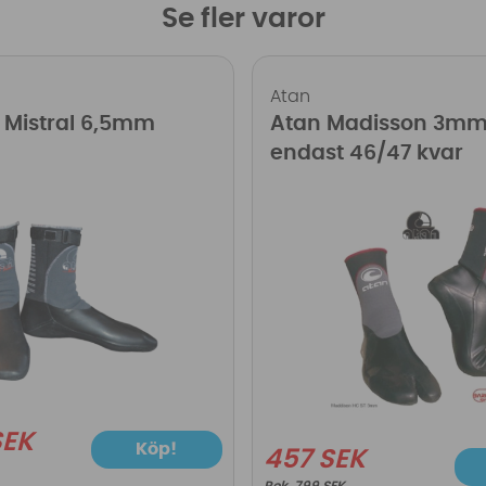
Se fler varor
Atan
 Mistral 6,5mm
Atan Madisson 3mm
endast 46/47 kvar
SEK
Köp!
457 SEK