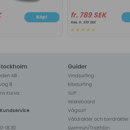
K
fr. 789 SEK
Köp!
fr. 919 SEK
 Stockholm
Guider
eden AB
Vindsurfing
väg 8
Kitesurfing
ens Kurva
SUP
Wakeboard
/Kundservice
Vågsurf
Våtdräkter och torrdräkter
00-18.30
Swimrun/Triathlon