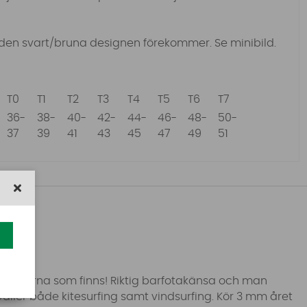
en svart/bruna designen förekommer. Se minibild.
T0
T1
T2
T3
T4
T5
T6
T7
36-
38-
40-
42-
44-
46-
48-
50-
37
39
41
43
45
47
49
51
 skorna som finns! Riktig barfotakänsa och man
äller både kitesurfing samt vindsurfing. Kör 3 mm året