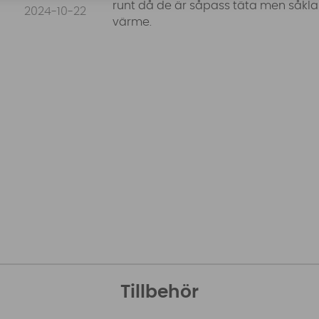
runt då de är såpass täta men såklart
2024-10-22
värme.
Tillbehör