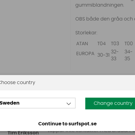
gummiblandningen.
OBS både den gråa och d
Storlekar:
ATAN
T04
T03
T00
32-
34-
EUROPA
30-31
33
35
Choose country
Omdömen
Sweden
Change country
Överlägset varmaste och bekvämaste
Continue to surfspot.se
tappar inte kontakter med brädan. G
Tim Eriksson