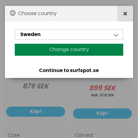
Choose country
Sweden
Change country
Continue to surfspot.se
879 SEK
899 SEK
978 SEK
Köp!
Köp!
Core
Carved