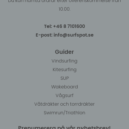
Du kan hämta ordrar efter överenskommelse från
10.00.
Tel: +46 8 7101600
E-post: info@surfspot.se
Guider
Vindsurfing
Kitesurfing
SUP
Wakeboard
Vågsurf
Våtdräkter och torrdräkter
Swimrun/Triathlon
Prenumerera på vår nyhetsbrev!