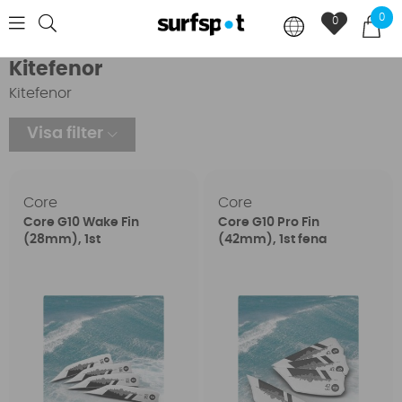
0
0
Kitefenor
Kitefenor
Visa filter
Core
Core
Core G10 Wake Fin
Core G10 Pro Fin
(28mm), 1st
(42mm), 1st fena