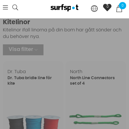
0
0
Kitelinor
Kitelinor ifall linorna på din bom har gått sönder och
du behöver nya.
Visa filter
Dr. Tuba
North
Dr. Tuba bridle line för
North Line Connectors
kite
set of 4