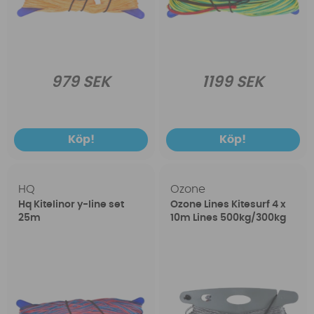
979 SEK
1199 SEK
Köp!
Köp!
HQ
Ozone
Hq Kitelinor y-line set
Ozone Lines Kitesurf 4 x
25m
10m Lines 500kg/300kg