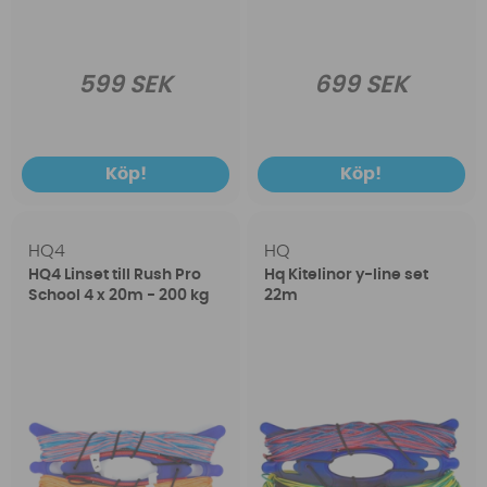
599 SEK
699 SEK
Köp!
Köp!
HQ4
HQ
HQ4 Linset till Rush Pro
Hq Kitelinor y-line set
School 4 x 20m - 200 kg
22m