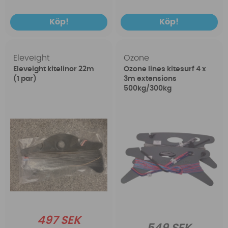
Köp!
Köp!
Eleveight
Ozone
Eleveight kitelinor 22m
Ozone lines kitesurf 4 x
(1 par)
3m extensions
500kg/300kg
497 SEK