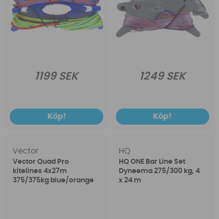
1199 SEK
1249 SEK
Köp!
Köp!
Vector
HQ
Vector Quad Pro
HQ ONE Bar Line Set
kitelines 4x27m
Dyneema 275/300 kg, 4
375/375kg blue/orange
x 24 m