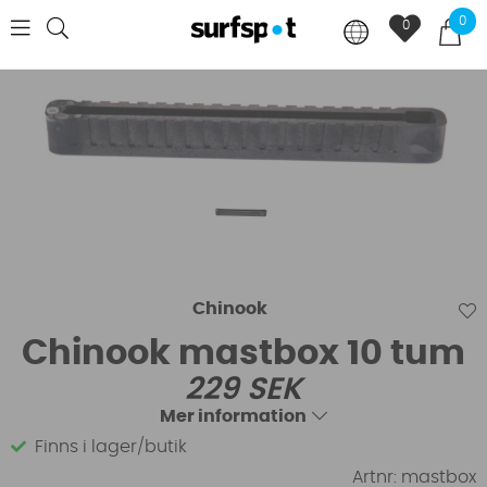
0
0
Chinook
Chinook mastbox 10 tum
229
SEK
Mer information
Finns i lager/butik
Artnr:
mastbox