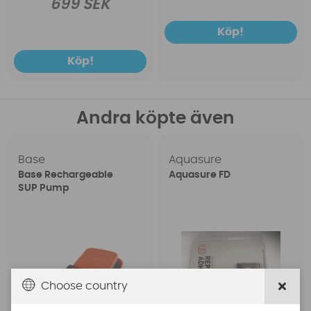
699 SEK
Köp!
Köp!
Andra köpte även
Base
Aquasure
Base Rechargeable
Aquasure FD
SUP Pump
Choose country