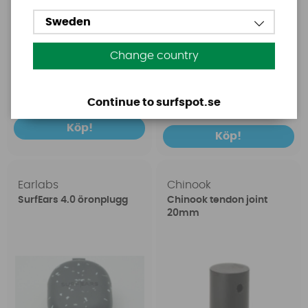
Sweden
Change country
1699 SEK
149 SEK
2399 SEK
199 SEK
Continue to surfspot.se
Köp!
Köp!
Earlabs
Chinook
SurfEars 4.0 öronplugg
Chinook tendon joint
20mm