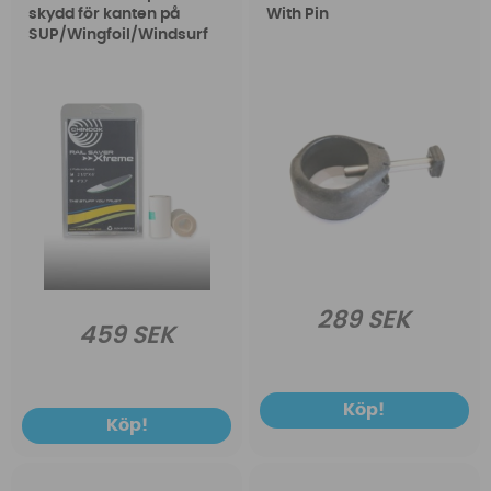
skydd för kanten på
With Pin
SUP/Wingfoil/Windsurf
289 SEK
459 SEK
Köp!
Köp!