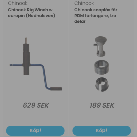
Chinook
Chinook
Chinook Rig Winch w
Chinook snaplås för
europin (Nedhalsvev)
RDM förlängare, tre
delar
629 SEK
189 SEK
Köp!
Köp!