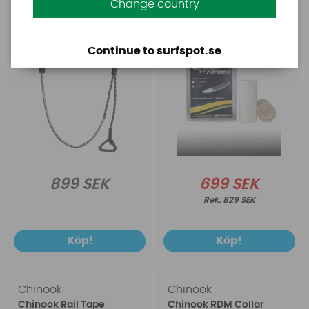
Change country
(BRED)
Continue to surfspot.se
899 SEK
699 SEK
829 SEK
Köp!
Köp!
Chinook
Chinook
Chinook Rail Tape
Chinook RDM Collar