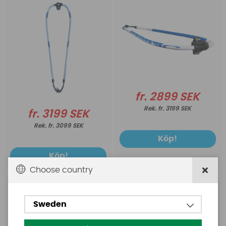
fr. 2899 SEK
fr. 3199 SEK
fr. 3199 SEK
fr. 3099 SEK
Köp!
Köp!
Choose country
Chinook
Chinook
Chinook race
Chinook Rail Tape
Sweden
hängselelinor
skydd för kanten på
SUP/Wingfoil/Windsurf