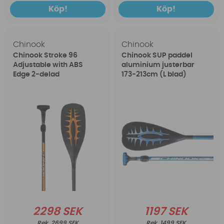
Köp!
Köp!
Chinook
Chinook
Chinook Stroke 96
Chinook SUP paddel
Adjustable with ABS
aluminium justerbar
Edge 2-delad
173-213cm (L blad)
2298 SEK
1197 SEK
2699 SEK
1499 SEK