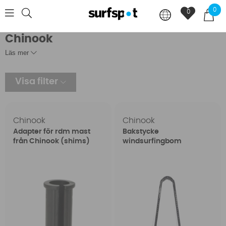
0
0
Chinook
Läs mer
Visa filter
Chinook
Chinook
Adapter för rdm mast
Bakstycke
från Chinook (shims)
windsurfingbom