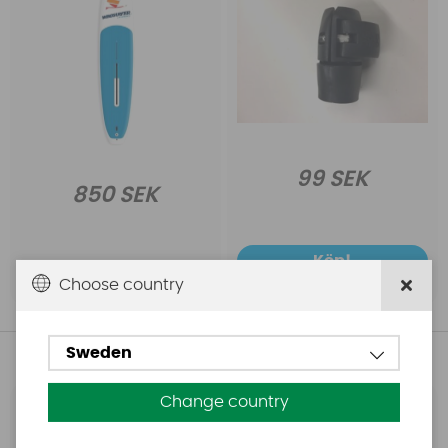
99 SEK
850 SEK
Köp!
Köp!
Choose country
Sweden
Andra köpte även
Change country
Ascan
Severne
FSE tamp strong
Severne Convert