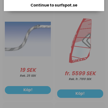
svart/vit 4mm (pris per
(Freeride)
Continue to surfspot.se
meter)
19 SEK
fr. 5599 SEK
25 SEK
fr. 7199 SEK
Köp!
Köp!