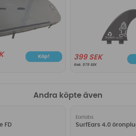
K
399 SEK
Köp!
579 SEK
Andra köpte även
Earlabs
e FD
SurfEars 4.0 öronpl