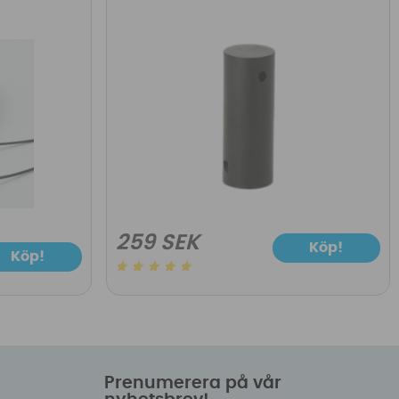
259 SEK
Köp!
Köp!
Prenumerera på vår