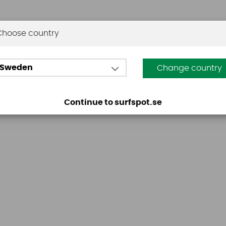
Choose country
Sweden
Change country
Omdömen
Continue to surfspot.se
Den här produkten har inga recensioner. Du måste vara