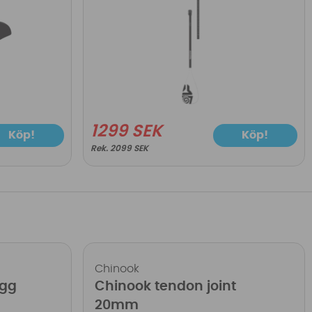
1299 SEK
Köp!
Köp!
2099 SEK
Chinook
ugg
Chinook tendon joint
20mm