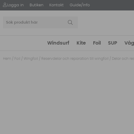
Logga in
Butiken
Kontakt
Guide/Info
Windsurf
Kite
Foil
SUP
Våg
Hem
/
Foil
/
Wingfoil
/
Reservdelar och reparation till wingfoil
/
Delar och re