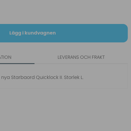
Lägg i kundvagnen
ATION
LEVERANS OCH FRAKT
ya Starbaord Quicklock II. Storlek L.