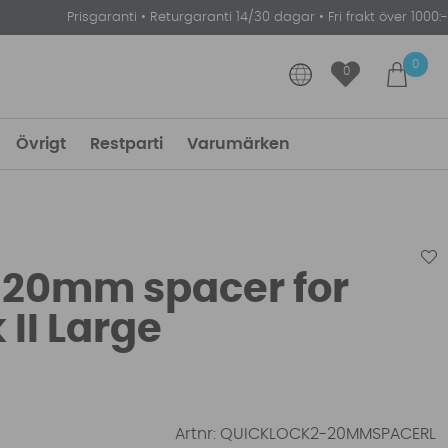
Prisgaranti
•
Returgaranti 14/30 dagar
•
Fri frakt över 1000:-
0
0
Övrigt
Restparti
Varumärken
 20mm spacer for
 II Large
Artnr:
QUICKLOCK2-20MMSPACERL