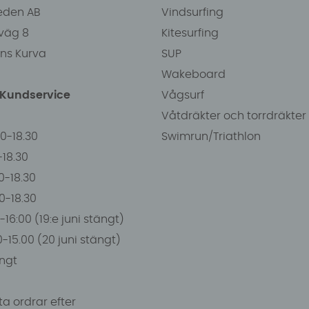
eden AB
Vindsurfing
väg 8
Kitesurfing
ens Kurva
SUP
Wakeboard
/Kundservice
Vågsurf
Våtdräkter och torrdräkter
00-18.30
Swimrun/Triathlon
0-18.30
0-18.30
00-18.30
-16:00 (19:e juni stängt)
0-15.00 (20 juni stängt)
ngt
a ordrar efter