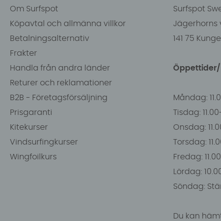
Om Surfspot
Surfspot Sw
Köpavtal och allmänna villkor
Jägerhorns 
Betalningsalternativ
141 75 Kung
Frakter
Handla från andra länder
Öppettider
Returer och reklamationer
B2B - Företagsförsäljning
Måndag: 11.
Prisgaranti
Tisdag: 11.0
Kitekurser
Onsdag: 11.0
Vindsurfingkurser
Torsdag: 11.
Wingfoilkurs
Fredag: 11.00
Lördag: 10.0
Söndag: Stä
Du kan hämt