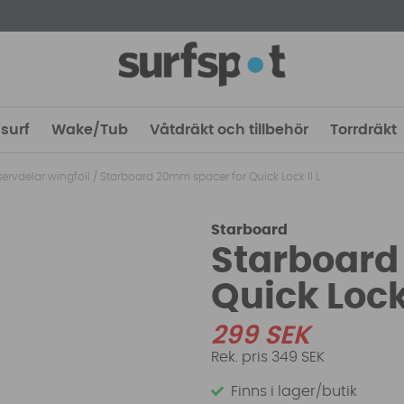
surf
Wake/Tub
Våtdräkt och tillbehör
Torrdräkt
servdelar wingfoil
/
Starboard 20mm spacer for Quick Lock II L
Starboard
Starboard
Quick Lock
299
SEK
349 SEK
Finns i lager/butik