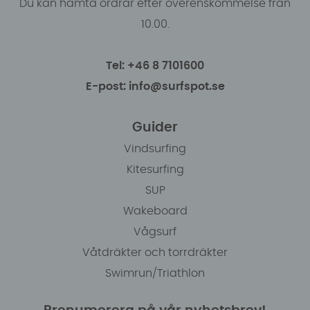
Du kan hämta ordrar efter överenskommelse från
10.00.
Tel: +46 8 7101600
E-post: info@surfspot.se
Guider
Vindsurfing
Kitesurfing
SUP
Wakeboard
Vågsurf
Våtdräkter och torrdräkter
Swimrun/Triathlon