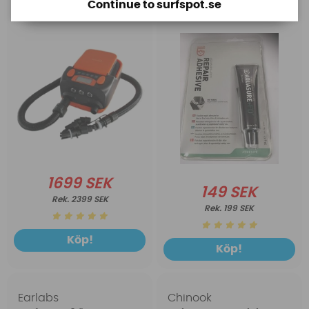
Continue to surfspot.se
1699 SEK
149 SEK
2399 SEK
199 SEK
Köp!
Köp!
Earlabs
Chinook