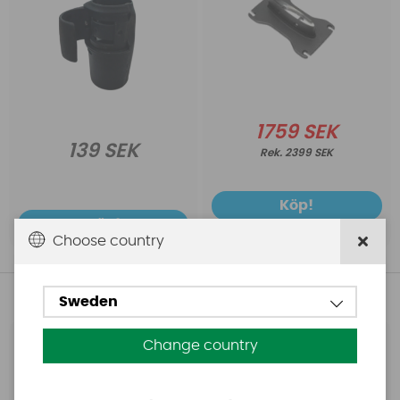
1759 SEK
139 SEK
2399 SEK
Köp!
Köp!
Choose country
Andra köpte även
Sweden
Change country
Base
Aquasure
Base Rechargeable
Aquasure FD
SUP Pump