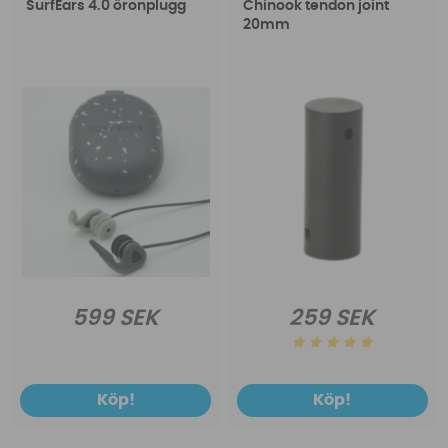
SurfEars 4.0 öronplugg
Chinook tendon joint
20mm
599 SEK
259 SEK
Köp!
Köp!