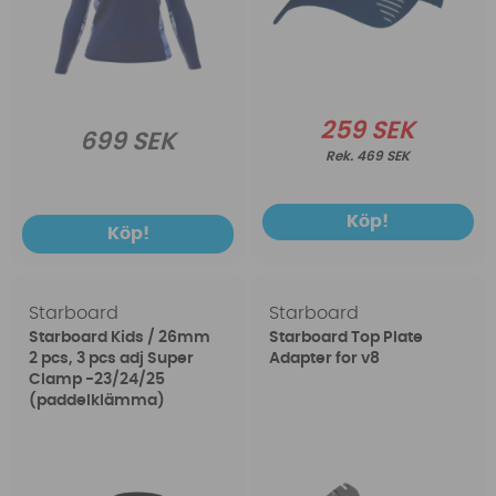
259 SEK
699 SEK
469 SEK
Köp!
Köp!
Starboard
Starboard
Starboard Kids / 26mm
Starboard Top Plate
2 pcs, 3 pcs adj Super
Adapter for v8
Clamp -23/24/25
(paddelklämma)