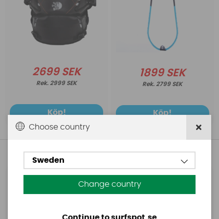
2699 SEK
1899 SEK
2999 SEK
2799 SEK
Köp!
Köp!
Choose country
Andra köpte även
Sweden
Base
Aquasure
Change country
Base Rechargeable
Aquasure FD
SUP Pump
Continue to surfspot.se