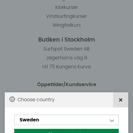
Kitekurser
Vindsurfingkurser
Wingfoilkurs
Butiken i Stockholm
Surfspot Sweden AB
Jägerhorns väg 8
141 75 Kungens Kurva
Öppettider/Kundservice
Choose country
Måndag: 11.00-18.30
Tisdag: 11.00-18.30
Sweden
Onsdag: 11.00-18.30
Torsdag: 11.00-18.30