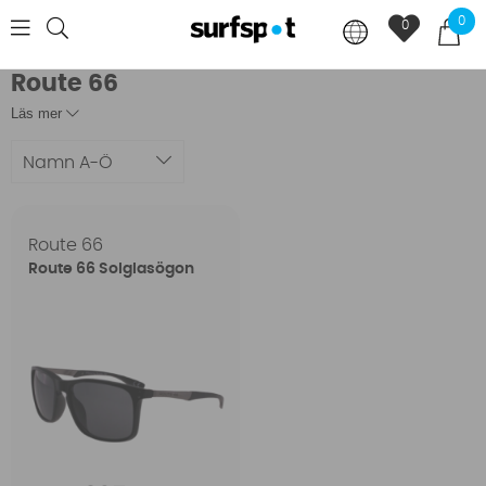
0
0
Route 66
Läs mer
Namn A-Ö
Route 66
Route 66 Solglasögon