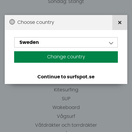
Söndag: Stängt
Du kan hämta ordrar efter överenskommelse från
Choose country
10.00.
Sweden
Tel: +46 8 7101600
E-post: info@surfspot.se
Change country
Guider
Continue to surfspot.se
Vindsurfing
Kitesurfing
SUP
Wakeboard
Vågsurf
Våtdräkter och torrdräkter