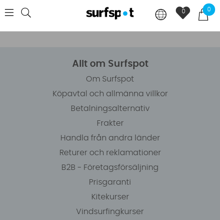
0
0
Allt om Surfspot
Om Surfspot
Köpavtal och allmänna villkor
Betalningsalternativ
Frakter
Handla från andra länder
Returer och reklamationer
B2B - Företagsförsäljning
Prisgaranti
Kitekurser
Vindsurfingkurser