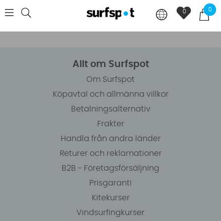
0
0
Allt om Surfspot
Om Surfspot
Köpavtal och allmänna villkor
Betalningsalternativ
Frakter
Handla från andra länder
Returer och reklamationer
B2B - Företagsförsäljning
Prisgaranti
Kitekurser
Vindsurfingkurser