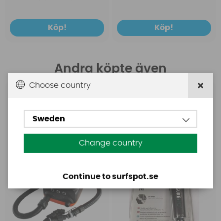
Köp!
Köp!
Andra köpte även
Choose country
Base
Aquasure
Base Rechargeable
Aquasure FD
Sweden
SUP Pump
Change country
Continue to surfspot.se