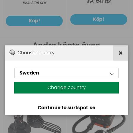
1249 SEK
2199 SEK
Köp!
Köp!
Andra köpte även
Choose country
Ascan
Base
Ascan mastfot med 0
Base Rechargeable
Sweden
förlängare
SUP Pump
Change country
Continue to surfspot.se