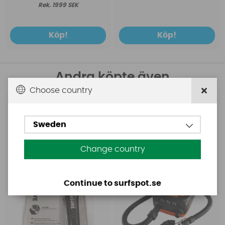
1999 SEK
Köp!
Köp!
Andra köpte även
Choose country
Aquasure
Base
Aquasure FD
Base Rechargeable
Sweden
SUP Pump
Change country
Continue to surfspot.se