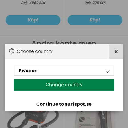
4999 SEK
299 SEK
Köp!
Köp!
Andra köpte även
Choose country
Base
Aquasure
Base Rechargeable
Aquasure FD
Sweden
SUP Pump
Change country
Continue to surfspot.se