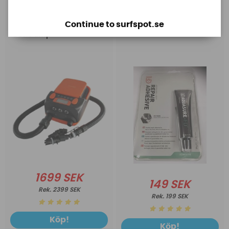
Base
Aquasure
Continue to surfspot.se
Base Rechargeable
Aquasure FD
SUP Pump
1699 SEK
149 SEK
2399 SEK
199 SEK
Köp!
Köp!