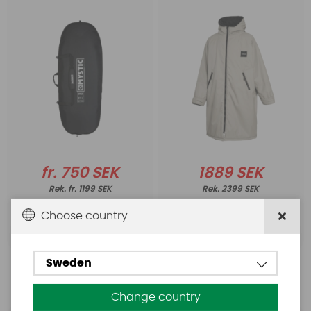
fr. 750 SEK
1889 SEK
fr. 1199 SEK
2399 SEK
Choose country
Köp!
Köp!
Sweden
Andra köpte även
Change country